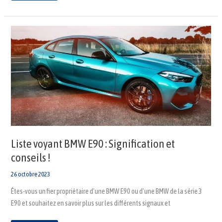
Liste
voyant
BMW
E90
:
Signification
et
conseils
!
Liste voyant BMW E90 : Signification et
conseils !
26 octobre 2023
Êtes-vous un fier propriétaire d’une BMW E90 ou d’une BMW de la série 3
E90 et souhaitez en savoir plus sur les différents signaux et