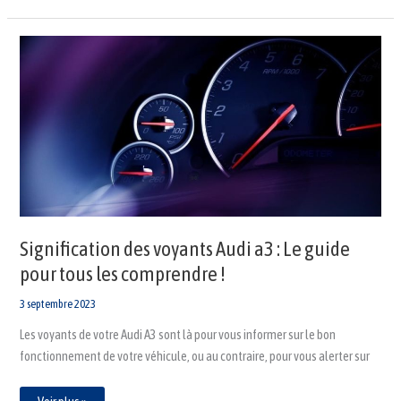
Signification
des
voyants
Audi
a3
:
Le
guide
pour
tous
les
comprendre
!
Signification des voyants Audi a3 : Le guide
pour tous les comprendre !
3 septembre 2023
Les voyants de votre Audi A3 sont là pour vous informer sur le bon
fonctionnement de votre véhicule, ou au contraire, pour vous alerter sur