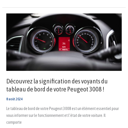
Découvrez
la
signification
des
voyants
du
tableau
de
bord
de
votre
Peugeot
3008
!
Découvrez la signification des voyants du
tableau de bord de votre Peugeot 3008 !
8 août 2024
Le tableau de bord de votre Peugeot 3008 est un élément essentiel pour
vous informer sur le fonctionnement et l’état de votre voiture. Il
comporte