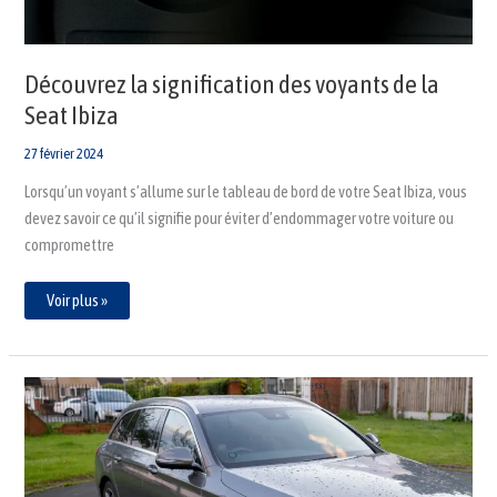
Découvrez la signification des voyants de la
Seat Ibiza
27 février 2024
Lorsqu’un voyant s’allume sur le tableau de bord de votre Seat Ibiza, vous
devez savoir ce qu’il signifie pour éviter d’endommager votre voiture ou
compromettre
Voir plus »
Voyant
SRS
Mercedes
:
Comment
faire
pour
l’éteindre