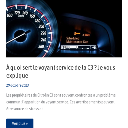
À
quoi
sert
le
voyant
service
de
la
C3
?
Je
vous
explique
!
À quoi sert le voyant service de la C3 ? Je vous
explique !
29 octobre 2023
Les propriétaires de Citroën C3 sont souvent confrontés à un problème
commun : l’apparition du voyant service. Ces avertissements peuvent
être source de stress et
Voir plus »