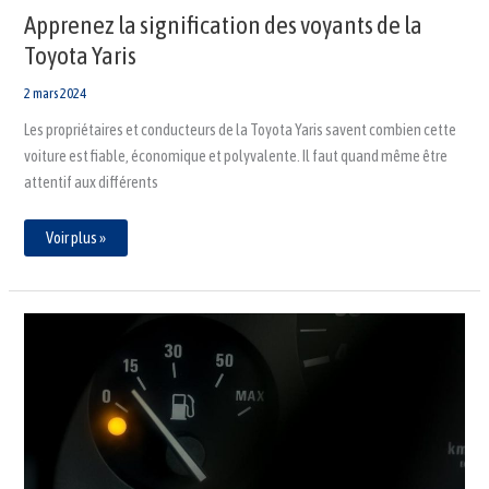
Apprenez la signification des voyants de la
Toyota Yaris
2 mars 2024
Les propriétaires et conducteurs de la Toyota Yaris savent combien cette
voiture est fiable, économique et polyvalente. Il faut quand même être
attentif aux différents
Voir plus »
Découvrez
la
signification
des
voyants
de
la
Seat
Ibiza