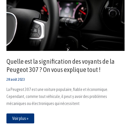
la
signification
des
voyants
de
la
Peugeot
307
?
On
vous
explique
tout
!
Quelle est la signification des voyants de la
Peugeot 307 ? On vous explique tout !
28 août 2023
La Peugeot 307 est une voiture populaire, fiable et économique.
Cependant, comme tout véhicule, il peut y avoir des problèmes
mécaniques ou électroniques qui nécessitent
Voir plus »