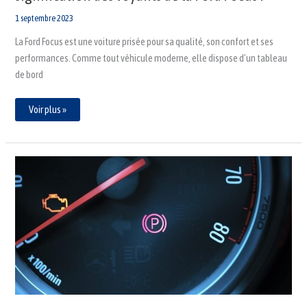
1 septembre 2023
La Ford Focus est une voiture prisée pour sa qualité, son confort et ses
performances. Comme tout véhicule moderne, elle dispose d’un tableau
de bord
Voir plus »
Quelle
est
la
signification
des
voyants
du
tableau
de
bord
d’un
Renault
Master
?