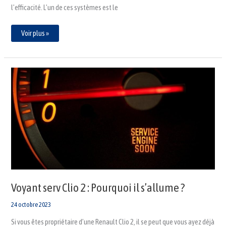
l’efficacité. L’un de ces systèmes est le
Voir plus »
Voyant
serv
Clio
2
:
Pourquoi
il
s’allume
?
Voyant serv Clio 2 : Pourquoi il s’allume ?
24 octobre 2023
Si vous êtes propriétaire d’une Renault Clio 2, il se peut que vous ayez déjà