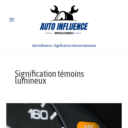
Aller
au
contenu
AutoInfluence
»
Signification témoins lumineux
Signification témoins
lumineux
Voyant
ABS
206
:
Causes
et