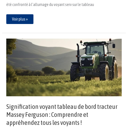
été confronté à l’allumage du voyant serv sur le tableau
Voir plus »
Signification
voyant
tableau
de
bord
tracteur
Massey
Ferguson
:
Comprendre
et
appréhendez
tous
les
voyants
!
Signification voyant tableau de bord tracteur
Massey Ferguson : Comprendre et
appréhendez tous les voyants !