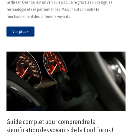
Le Nissan Qashqai est un véhicule populaire grâce à son design, sa
technologie et ses performances. Mais il faut connaître le
fonctionnement des différents voyants
Voir plus »
Guide
complet
pour
comprendre
la
signification
des
voyants
de
la
Ford
Focus
!
Guide complet pour comprendre la
signification des voyants de la Ford Focus !