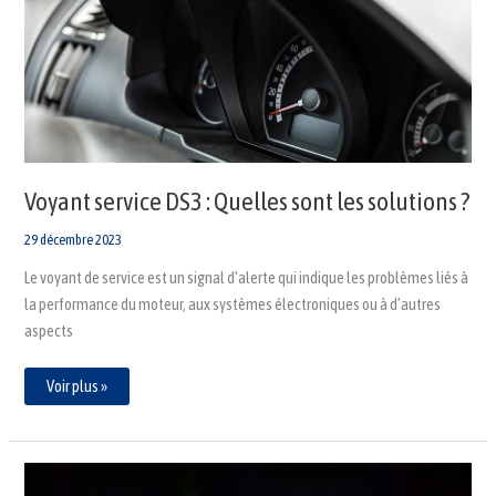
Quelles
sont
les
solutions
?
Voyant service DS3 : Quelles sont les solutions ?
29 décembre 2023
Le voyant de service est un signal d’alerte qui indique les problèmes liés à
la performance du moteur, aux systèmes électroniques ou à d’autres
aspects
Voir plus »
Voyants
Dacia