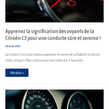
C3
pour
une
conduite
sûre
et
sereine
!
Apprenez la signification des voyants de la
Citroën C3 pour une conduite sûre et sereine !
30 août 2023
La Citroën C3 est une voiture populaire en raison de sa fiabilité et de son
style compact. Mais comme pour tout véhicule, il faut bien
Voir plus »
Guide
pour
comprendre
la
signification
des