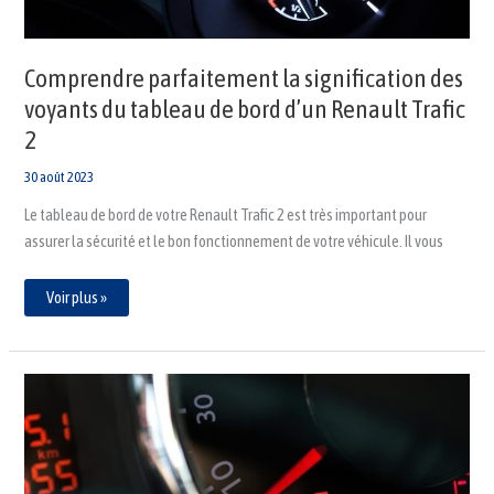
Trafic
2
Comprendre parfaitement la signification des
voyants du tableau de bord d’un Renault Trafic
2
30 août 2023
Le tableau de bord de votre Renault Trafic 2 est très important pour
assurer la sécurité et le bon fonctionnement de votre véhicule. Il vous
Voir plus »
Apprenez
la
signification
des
voyants
de
la
Citroën