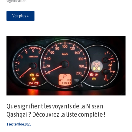
signification
Voir plus »
Que
signifient
les
voyants
de
la
Nissan
Qashqai
?
Découvrez
la
liste
complète
!
Que signifient les voyants de la Nissan
Qashqai ? Découvrez la liste complète !
1 septembre 2023