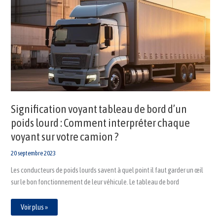
voyant
tableau
de
bord
d’un
poids
lourd
:
Comment
interpréter
chaque
voyant
sur
votre
camion
?
Signification voyant tableau de bord d’un
poids lourd : Comment interpréter chaque
voyant sur votre camion ?
20 septembre 2023
Les conducteurs de poids lourds savent à quel point il faut garder un œil
sur le bon fonctionnement de leur véhicule. Le tableau de bord
Voir plus »