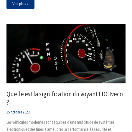
Voir plus »
Quelle
est
la
signification
du
voyant
EDC
Iveco
?
Quelle est la signification du voyant EDC Iveco
?
25 octobre 2023
Les véhicules modernes sont équipés d’une multitude de systèmes
électroniques destinés à améliorer la performance, la sécurité et