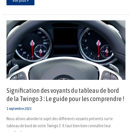
Voir plus »
Signification
des
voyants
du
tableau
de
bord
de
la
Twingo
3
:
Le
guide
pour
les
comprendre
Signification des voyants du tableau de bord
!
de la Twingo 3 : Le guide pour les comprendre !
1 septembre 2023
Nous allons aborder le sujet des différents voyants présents sur le
tableau de bord de votre Twingo 3. Il faut bien bien connaître leur