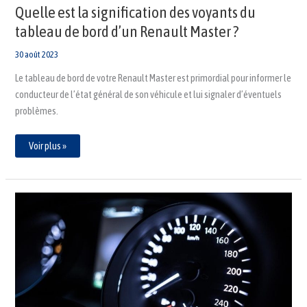
Quelle est la signification des voyants du
tableau de bord d’un Renault Master ?
30 août 2023
Le tableau de bord de votre Renault Master est primordial pour informer le
conducteur de l’état général de son véhicule et lui signaler d’éventuels
problèmes.
Voir plus »
Comprendre
parfaitement
la
signification
des
voyants
du
tableau
de
bord
d’un
Renault