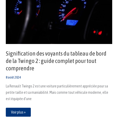
du
tableau
de
bord
de
la
Twingo
2
:
guide
complet
pour
tout
comprendre
Signification des voyants du tableau de bord
de la Twingo 2 : guide complet pour tout
comprendre
8 août 2024
La Renault Twingo 2 est une voiture particulièrement appréciée pour sa
petite taille et sa maniabilité. Mais comme tout véhicule moderne, elle
est équipée d’une
Voir plus »