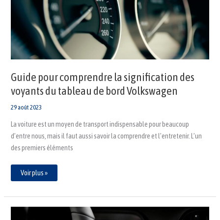
voyants
du
tableau
de
bord
Volkswagen
Guide pour comprendre la signification des
voyants du tableau de bord Volkswagen
29 août 2023
La voiture est un moyen de transport indispensable pour beaucoup
d’entre nous, mais il faut aussi savoir la comprendre et l’entretenir. L’un
des premiers éléments
Voir plus »
Quelle
est