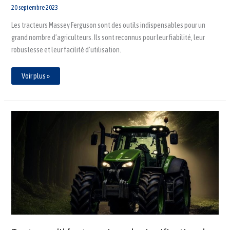
20 septembre 2023
Les tracteurs Massey Ferguson sont des outils indispensables pour un
grand nombre d’agriculteurs. Ils sont reconnus pour leur fiabilité, leur
robustesse et leur facilité d’utilisation.
Voir plus »
Tout
ce
qu’il
faut
savoir
sur
la
signification
des
voyants
du
tableau
de
bord
tracteur
New
Holland