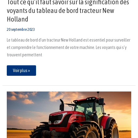
Tout ce qu’il faut savoir sur la signification des
voyants du tableau de bord tracteur New
Holland
20 septembre 2023
Le tableau de bord d’un tracteur New Holland est essentiel pour surveiller
et comprendre le fonctionnement de votre machine. Les voyants qui s’y
trouvent permettent
Voir plus »
Signification
voyant
tableau
de
bord
tracteur
agricole
:
Guide
complet
pour