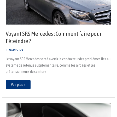
?
Voyant SRS Mercedes : Comment faire pour
l’éteindre ?
3 janvier 2024
Le voyant SRS Mercedes sert à avertir le conducteur des problèmes liés au
système de retenue supplémentaire, comme les airbags et les
prétensionneurs de ceinture
Voir plus »
Voyant
service
DS3
: