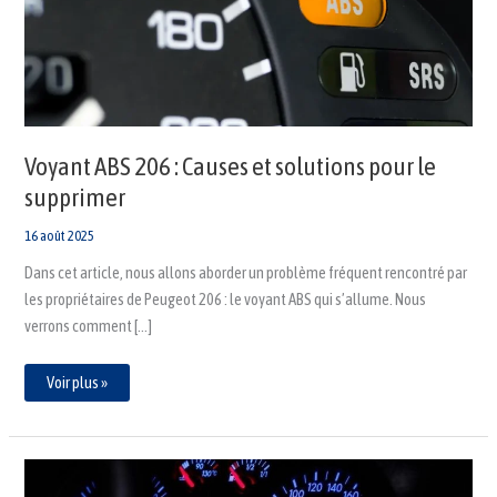
solutions
pour
le
supprimer
Voyant ABS 206 : Causes et solutions pour le
supprimer
16 août 2025
Dans cet article, nous allons aborder un problème fréquent rencontré par
les propriétaires de Peugeot 206 : le voyant ABS qui s’allume. Nous
verrons comment […]
Voir plus »
Signification
des
voyants