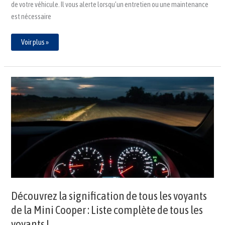
de votre véhicule. Il vous alerte lorsqu’un entretien ou une maintenance
est nécessaire
Voir plus »
Découvrez
la
signification
de
tous
les
voyants
de
la
Mini
Cooper
:
Liste
complète
de
tous
les
Découvrez la signification de tous les voyants
voyants
!
de la Mini Cooper : Liste complète de tous les
voyants !