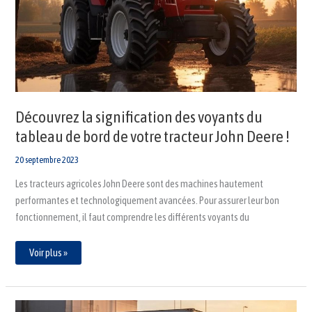
du
tableau
de
bord
de
votre
tracteur
John
Deere
!
Découvrez la signification des voyants du
tableau de bord de votre tracteur John Deere !
20 septembre 2023
Les tracteurs agricoles John Deere sont des machines hautement
performantes et technologiquement avancées. Pour assurer leur bon
fonctionnement, il faut comprendre les différents voyants du
Voir plus »
Signification