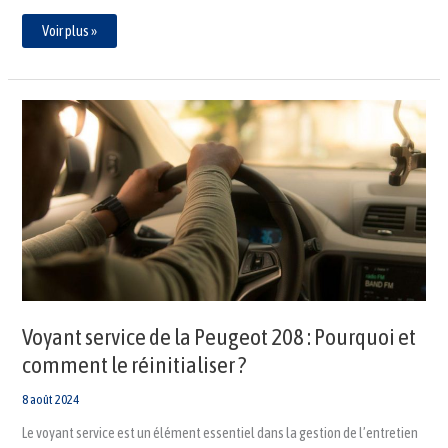
Voir plus »
Voyant
service
de
la
Peugeot
208
:
Pourquoi
et
comment
le
réinitialiser
?
Voyant service de la Peugeot 208 : Pourquoi et
comment le réinitialiser ?
8 août 2024
Le voyant service est un élément essentiel dans la gestion de l’entretien