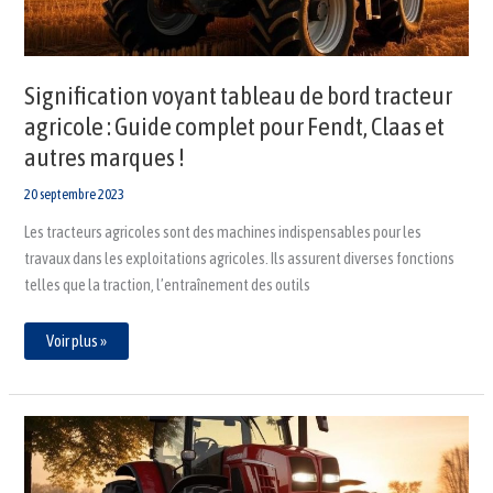
Fendt,
Claas
et
autres
marques
!
Signification voyant tableau de bord tracteur
agricole : Guide complet pour Fendt, Claas et
autres marques !
20 septembre 2023
Les tracteurs agricoles sont des machines indispensables pour les
travaux dans les exploitations agricoles. Ils assurent diverses fonctions
telles que la traction, l’entraînement des outils
Voir plus »
Découvrez
la
signification
des
voyants