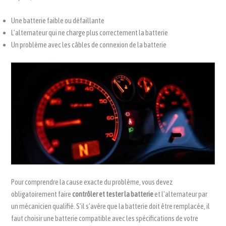
Une batterie faible ou défaillante
L’alternateur qui ne charge plus correctement la batterie
Un problème avec les câbles de connexion de la batterie
Pour comprendre la cause exacte du problème, vous devez
obligatoirement faire
contrôler et tester la batterie
et l’alternateur par
un mécanicien qualifié. S’il s’avère que la batterie doit être remplacée, il
faut choisir une batterie compatible avec les spécifications de votre