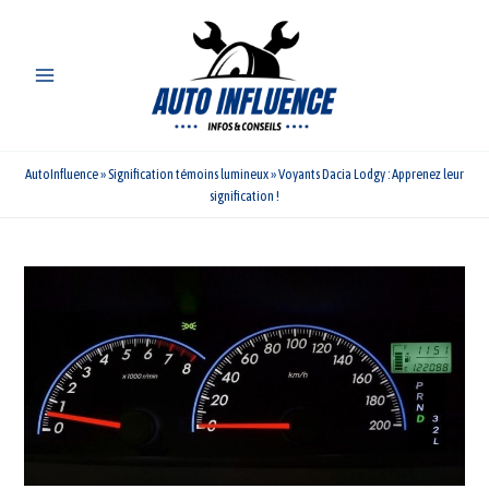
Aller
au
contenu
AutoInfluence
»
Signification témoins lumineux
»
Voyants Dacia Lodgy : Apprenez leur
signification !