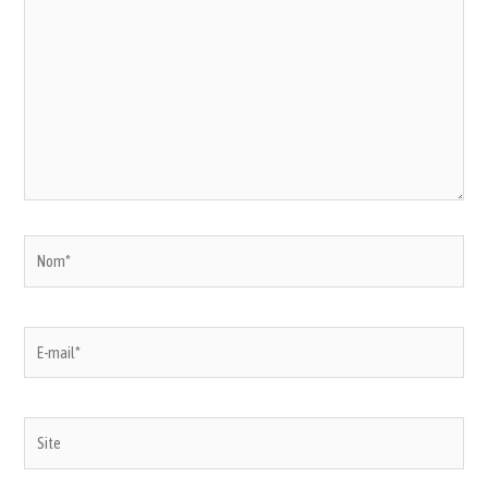
ici…
Nom*
E-
mail*
Site