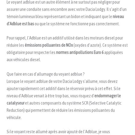
Le voyant adblue est un autre élément à ne surtout pas négliger pour
assurer une conduite sans encombre avec votre Dacia Lodgy. Il s’agit d’un
témoin lumineux bleu représentant un bidon et indiquant que le
niveau
d’Adblue est bas
ou que le système ne fonctionne pas correctement.
Pour rappel, l’Adblue est un additif utilisé dans les moteurs diesel pour
réduire les
émissions polluantes de NOx
(oxydes d’azote). Ce système est
obligatoire pour respecter les
normes antipollutions Euro 6
appliquées
aux véhicules diesel.
Que faire en cas d’allumage du voyant adblue ?
Lorsque le voyant adblue de votre Dacia Lodgy s’allume, vous devez
ajouter rapidement cet additif dans le réservoir prévu à cet effet. Si le
niveau d’Adblue venait à être trop bas, vous risquez d’
endommager le
catalyseur
et autres composants du système SCR (Selective Catalytic
Reduction) qui permettent de réduire les émissions polluantes du
véhicule.
Si le voyant reste allumé après avoir ajouté de l’Adblue, je vous