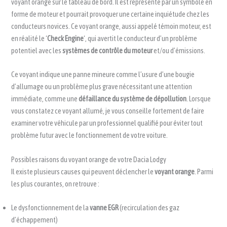
voyant orange sur le tableau de bord. Il est représenté par un symbole en
forme de moteur et pourrait provoquer une certaine inquiétude chez les
conducteurs novices. Ce voyant orange, aussi appelé témoin moteur, est
en réalité le ‘
Check Engine
‘, qui avertit le conducteur d’un problème
potentiel avec les
systèmes de contrôle du moteur
et/ou d’émissions.
Ce voyant indique une panne mineure comme l’usure d’une bougie
d’allumage ou un problème plus grave nécessitant une attention
immédiate, comme une
défaillance du système de dépollution
. Lorsque
vous constatez ce voyant allumé, je vous conseille fortement de faire
examiner votre véhicule par un professionnel qualifié pour éviter tout
problème futur avec le fonctionnement de votre voiture.
Possibles raisons du voyant orange de votre Dacia Lodgy
Il existe plusieurs causes qui peuvent déclencher le
voyant orange
. Parmi
les plus courantes, on retrouve :
Le dysfonctionnement de la
vanne EGR
(recirculation des gaz
d’échappement)