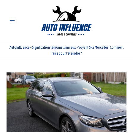
Aller
au
contenu
AutoInfluence
»
Signification témoins lumineux
»
Voyant SRS Mercedes : Comment
faire pour l’éteindre ?