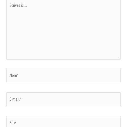
Écrivez
ici…
Nom*
E-
mail*
Site