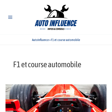
Aller
au
contenu
AutoInfluence
»
F1 et course automobile
F1 et course automobile
Quel
est
le
prix
d’un
volant
de
F1