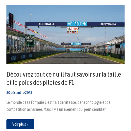
Découvrez
tout
ce
qu’il
faut
savoir
sur
la
taille
et
le
poids
des
pilotes
de
F1
Découvrez tout ce qu’il faut savoir sur la taille
et le poids des pilotes de F1
30 décembre 2023
Le monde de la Formule 1 est fait de vitesse, de technologie et de
compétition acharnée. Mais il y a un élément qui peut sembler
Voir plus »