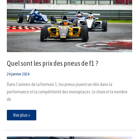
les
prix
des
pneus
de
f1
?
Quel sont les prix des pneus de f1 ?
24 janvier 2024
Dans l’univers de la Formule 1, les pneus jouent un rôle dans la
performance et la compétitivité des monoplaces. Le choix et le nombre
de
Voir plus »
Quel