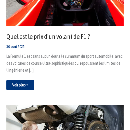
?
Quel est le prix d’un volant de F1 ?
30 août 2025
La Formule 1 est sans aucun doute le summum du sport automobile, avec
des voitures de course ultra-sophistiquées qui repoussent les limites de
l’ingénierie et […]
Voir plus »
Véhicule
de
compétition
:
comment
améliorer