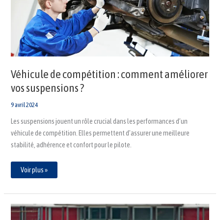
vos
suspensions
?
Véhicule de compétition : comment améliorer
vos suspensions ?
9 avril 2024
Les suspensions jouent un rôle crucial dans les performances d’un
véhicule de compétition. Elles permettent d’assurer une meilleure
stabilité, adhérence et confort pour le pilote.
Voir plus »
Quel
sont