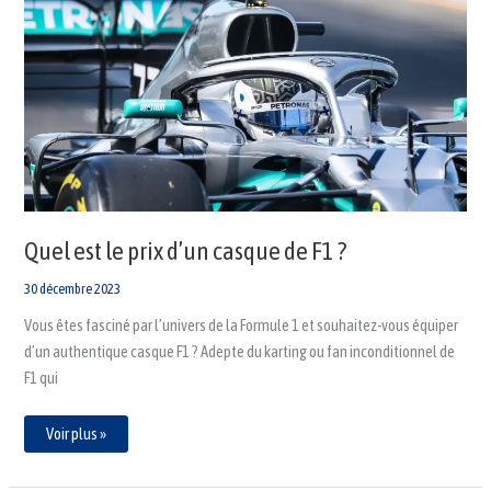
est
le
prix
d’un
casque
de
F1
?
Quel est le prix d’un casque de F1 ?
30 décembre 2023
Vous êtes fasciné par l’univers de la Formule 1 et souhaitez-vous équiper
d’un authentique casque F1 ? Adepte du karting ou fan inconditionnel de
F1 qui
Voir plus »