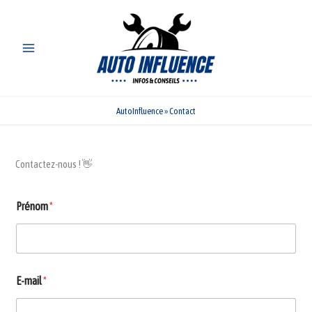
Aller
au
contenu
AutoInfluence
»
Contact
Contactez-nous ! 👋
Prénom
*
E-mail
*