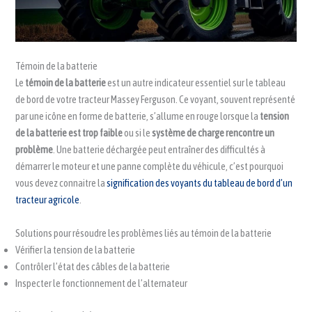
Témoin de la batterie
Le
témoin de la batterie
est un autre indicateur essentiel sur le tableau
de bord de votre tracteur Massey Ferguson. Ce voyant, souvent représenté
par une icône en forme de batterie, s’allume en rouge lorsque la
tension
de la batterie est trop faible
ou si le
système de charge rencontre un
problème
. Une batterie déchargée peut entraîner des difficultés à
démarrer le moteur et une panne complète du véhicule, c’est pourquoi
vous devez connaitre la
signification des voyants du tableau de bord d’un
tracteur agricole
.
Solutions pour résoudre les problèmes liés au témoin de la batterie
Vérifier la tension de la batterie
Contrôler l’état des câbles de la batterie
Inspecter le fonctionnement de l’alternateur