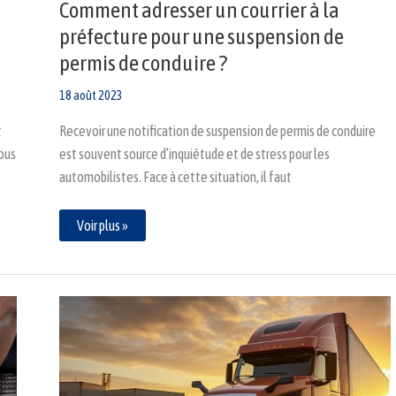
Comment adresser un courrier à la
?
préfecture pour une suspension de
permis de conduire ?
18 août 2023
t
Recevoir une notification de suspension de permis de conduire
vous
est souvent source d’inquiétude et de stress pour les
automobilistes. Face à cette situation, il faut
Voir plus »
Où
trouver
le
formulaire
de
renouvellement
de