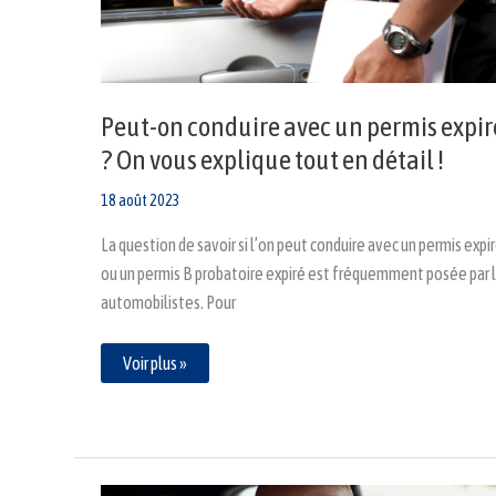
?
On
vous
explique
tout
en
détail
Peut-on conduire avec un permis expir
!
? On vous explique tout en détail !
18 août 2023
La question de savoir si l’on peut conduire avec un permis expi
ou un permis B probatoire expiré est fréquemment posée par 
automobilistes. Pour
Voir plus »
Peut-