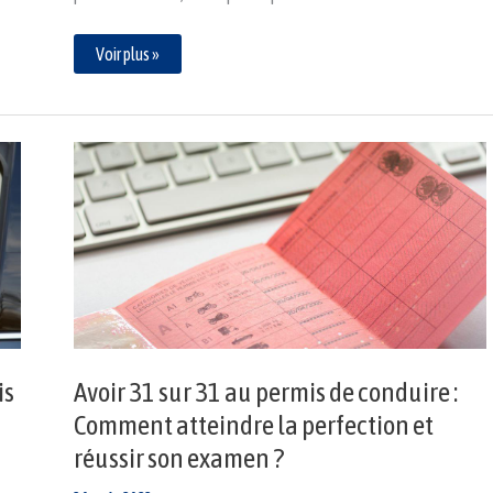
Voir plus »
Avoir
31
sur
31
au
permis
de
conduire
:
Comment
atteindre
la
perfection
et
is
Avoir 31 sur 31 au permis de conduire :
réussir
son
Comment atteindre la perfection et
examen
?
réussir son examen ?