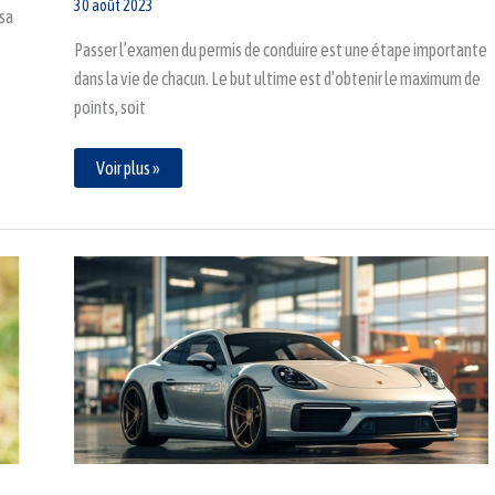
30 août 2023
 sa
Passer l’examen du permis de conduire est une étape importante
dans la vie de chacun. Le but ultime est d’obtenir le maximum de
points, soit
Voir plus »
Comment
adresser
un
courrier
à
la
préfecture
pour
une
suspension
de
permis
de
conduire