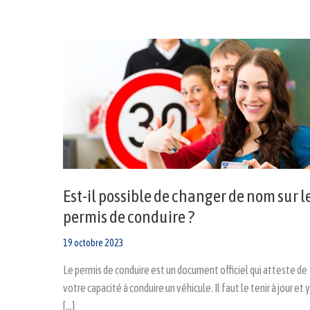
Est-
il
possible
de
changer
de
nom
sur
le
permis
de
conduire
?
Est-il possible de changer de nom sur l
permis de conduire ?
19 octobre 2023
Le permis de conduire est un document officiel qui atteste de
votre capacité à conduire un véhicule. Il faut le tenir à jour et y
[…]