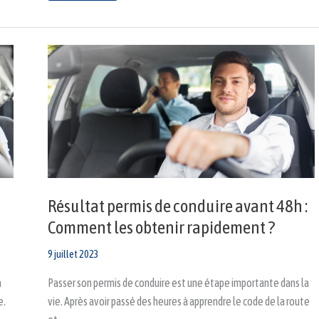
Résultat
permis
de
conduire
avant
48h
:
Comment
les
obtenir
rapidement
?
Résultat permis de conduire avant 48h :
Comment les obtenir rapidement ?
9 juillet 2023
a
Passer son permis de conduire est une étape importante dans la
e.
vie. Après avoir passé des heures à apprendre le code de la route