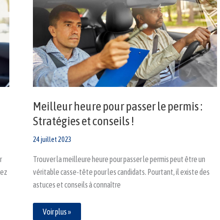
heure
pour
passer
le
permis
:
Stratégies
et
conseils !
Meilleur heure pour passer le permis :
Stratégies et conseils !
24 juillet 2023
r
Trouver la meilleure heure pour passer le permis peut être un
hez
véritable casse-tête pour les candidats. Pourtant, il existe des
astuces et conseils à connaître
Voir plus »