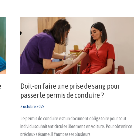
Doit-
on
faire
une
prise
de
sang
pour
passer
le
permis
de
conduire
?
e
Doit-on faire une prise de sang pour
passer le permis de conduire ?
2 octobre 2023
Le permis de conduire est un document obligatoire pour tout
individu souhaitant circuler librement en voiture. Pour obtenir ce
précieux sésame, il faut passer plusieurs