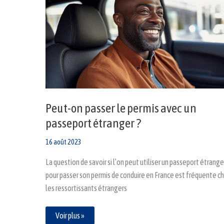
on
passer
le
permis
avec
un
passeport
étranger
?
Peut-on passer le permis avec un
passeport étranger ?
16 août 2023
La question de savoir si l’on peut utiliser un passeport étrange
pour passer son permis de conduire en France est fréquente c
les ressortissants étrangers
Voir plus »