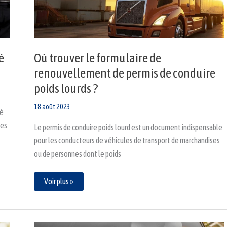
permis
de
conduire
poids
lourds
?
é
Où trouver le formulaire de
renouvellement de permis de conduire
poids lourds ?
18 août 2023
ré
les
Le permis de conduire poids lourd est un document indispensable
pour les conducteurs de véhicules de transport de marchandises
ou de personnes dont le poids
Voir plus »
Meilleur