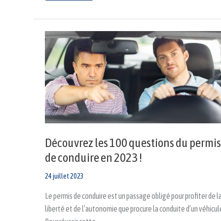
Découvrez
les
100
questions
du
permis
de
conduire
en
2023
!
Découvrez les 100 questions du permis
de conduire en 2023 !
24 juillet 2023
Le permis de conduire est un passage obligé pour profiter de l
liberté et de l’autonomie que procure la conduite d’un véhicul