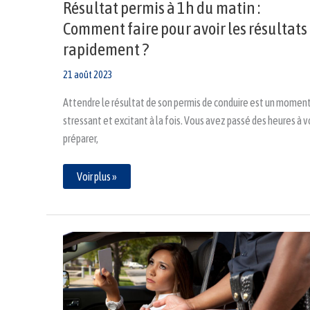
Résultat permis à 1h du matin :
?
Comment faire pour avoir les résultats
rapidement ?
21 août 2023
Attendre le résultat de son permis de conduire est un momen
stressant et excitant à la fois. Vous avez passé des heures à 
préparer,
Voir plus »
Peut-
on
conduire
avec
un
permis
expiré