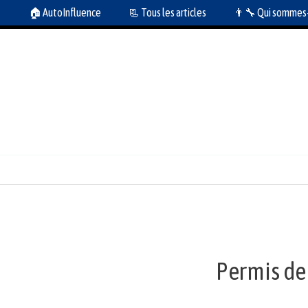
Aller
🏠 AutoInfluence
📃 Tous les articles
👨‍🔧 Qui sommes
au
contenu
Permis de