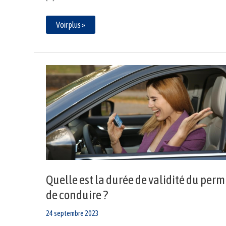
Voir plus »
Quelle
est
la
durée
de
validité
du
permis
de
conduire
?
Quelle est la durée de validité du perm
de conduire ?
24 septembre 2023