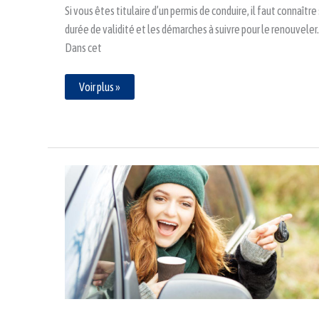
Si vous êtes titulaire d’un permis de conduire, il faut connaître
durée de validité et les démarches à suivre pour le renouveler.
Dans cet
Voir plus »
Résultat
permis
à
1h
du
matin
:
Comment
faire
pour
avoir
les
résultats
rapidement