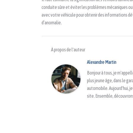
conduite sûre et éviter les problèmes mécaniques ou é
avec votre véhicule pour obtenir des informations dét
d’anomalie.
À propos de l'auteur
Alexandre Martin
Bonjour à tous, je m'appe
plus jeune âge, dans le gar
automobile. Aujourd'hui, j
site. Ensemble, découvrons