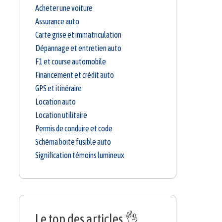
Acheter une voiture
Assurance auto
Carte grise et immatriculation
Dépannage et entretien auto
F1 et course automobile
Financement et crédit auto
GPS et itinéraire
Location auto
Location utilitaire
Permis de conduire et code
Schéma boite fusible auto
Signification témoins lumineux
Le top des articles 👌