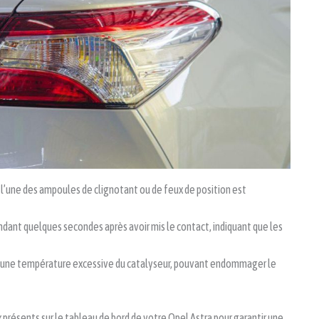
 l’une des ampoules de clignotant ou de feux de position est
dant quelques secondes après avoir mis le contact, indiquant que les
 une température excessive du catalyseur, pouvant endommager le
x présents sur le tableau de bord de votre Opel Astra pour garantir une