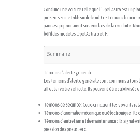
Conduire une voiture telle que l’Opel Astra est un plai
présents sur le tableau de bord. Ces témoins lumineu
pannes qui pourraient survenir lors de la conduite. N
bord
des modèles Opel Astra G et H.
Sommaire :
Témoins d’alerte générale
Les témoins d’alerte générale sont communs à tous l
affecter votre véhicule. Ils peuvent être subdivisés e
Témoins de sécurité :
Ceux-ci incluent les voyants rela
Témoins d’anomalie mécanique ou électronique :
Ils 
Témoins d’entretien et de maintenance :
Ils signalen
pression des pneus, etc.