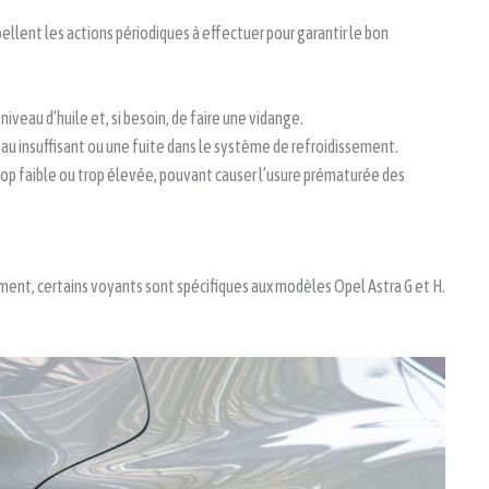
llent les actions périodiques à effectuer pour garantir le bon
 niveau d’huile et, si besoin, de faire une vidange.
au insuffisant ou une fuite dans le système de refroidissement.
rop faible ou trop élevée, pouvant causer l’usure prématurée des
nt, certains voyants sont spécifiques aux modèles Opel Astra G et H.