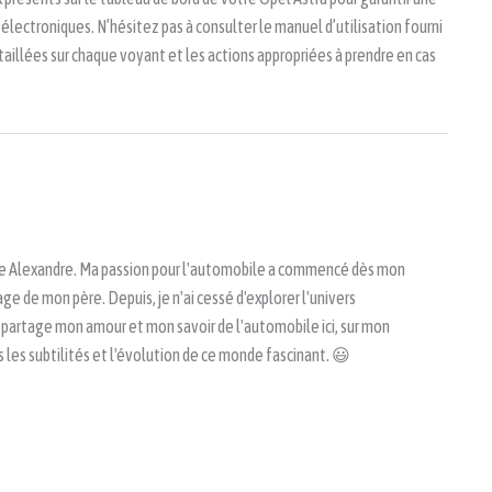
lectroniques. N’hésitez pas à consulter le manuel d’utilisation fourni
aillées sur chaque voyant et les actions appropriées à prendre en cas
lle Alexandre. Ma passion pour l'automobile a commencé dès mon
age de mon père. Depuis, je n'ai cessé d'explorer l'univers
e partage mon amour et mon savoir de l'automobile ici, sur mon
 les subtilités et l'évolution de ce monde fascinant. 😃