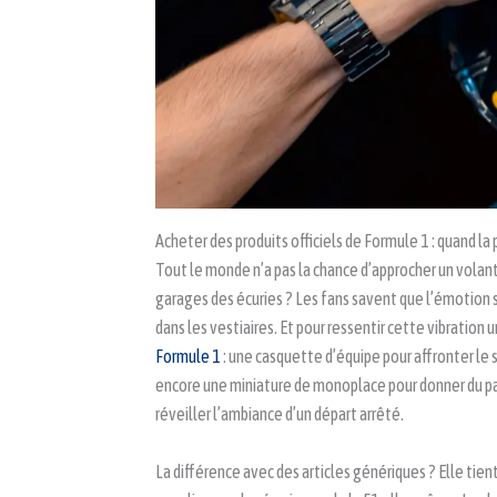
Acheter des produits officiels de Formule 1 : quand la 
Tout le monde n’a pas la chance d’approcher un volant
garages des écuries ? Les fans savent que l’émotion se
dans les vestiaires. Et pour ressentir cette vibration u
Formule 1
: une casquette d’équipe pour affronter le s
encore une miniature de monoplace pour donner du pan
réveiller l’ambiance d’un départ arrêté.
La différence avec des articles génériques ? Elle tie