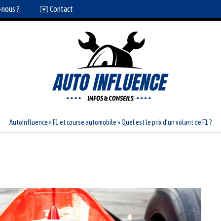
-nous ?
✉️ Contact
AutoInfluence
»
F1 et course automobile
»
Quel est le prix d’un volant de F1 ?