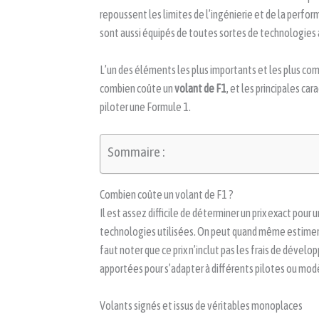
repoussent les limites de l’ingénierie et de la perform
sont aussi équipés de toutes sortes de technologies
L’un des éléments les plus importants et les plus co
combien coûte un
volant de F1
, et les principales ca
piloter une Formule 1.
Sommaire :
Combien coûte un volant de F1 ?
Il est assez difficile de déterminer un prix exact pour 
technologies utilisées. On peut quand même estimer
faut noter que ce prix n’inclut pas les frais de dével
apportées pour s’adapter à différents pilotes ou mod
Volants signés et issus de véritables monoplaces