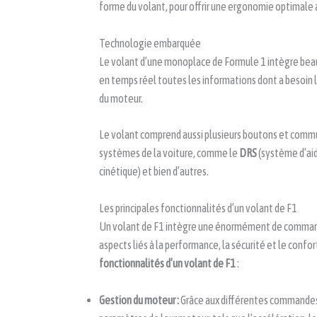
forme du volant, pour offrir une ergonomie optimale a
Technologie embarquée
Le volant d’une monoplace de Formule 1 intègre be
en temps réel toutes les informations dont a besoin 
du moteur.
Le volant comprend aussi plusieurs boutons et commut
systèmes de la voiture, comme le
DRS
(système d’ai
cinétique) et bien d’autres.
Les principales fonctionnalités d’un volant de F1
Un volant de F1 intègre une énormément de commande
aspects liés à la performance, la sécurité et le confo
fonctionnalités d’un volant de F1
:
Gestion du moteur :
Grâce aux différentes commandes 