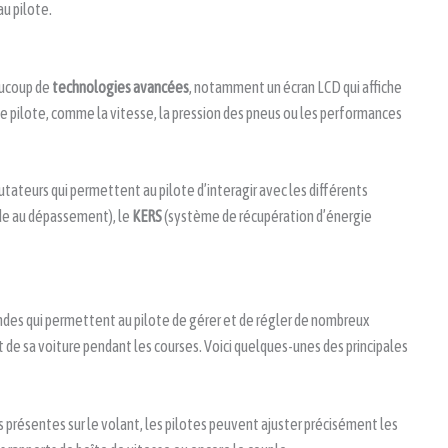
u pilote.
aucoup de
technologies avancées
, notamment un écran LCD qui affiche
le pilote, comme la vitesse, la pression des pneus ou les performances
ateurs qui permettent au pilote d’interagir avec les différents
de au dépassement), le
KERS
(système de récupération d’énergie
s qui permettent au pilote de gérer et de régler de nombreux
rt de sa voiture pendant les courses. Voici quelques-unes des principales
présentes sur le volant, les pilotes peuvent ajuster précisément les