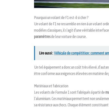
Pourquoi un volant de F1 est-il si cher ?
Un volant de F1 ne ressemble en rien à un volant ordin
modèles classiques, il s’agit d’une véritable interfac
paramètres
de leur voiture de course.
Lire aussi :
Véhicule de compétition : comment amé
Un tel équipement a donc un coût très élevé, d’autan
être conforme aux exigences élevées en matière de pe
Matériaux et fabrication
Les volants de Formule 1 sont fabriqués à partir de
ma
l’aluminium. Ces matériaux permettent non seulement d
sa résistance aux chocs. Chaque élément constituant 