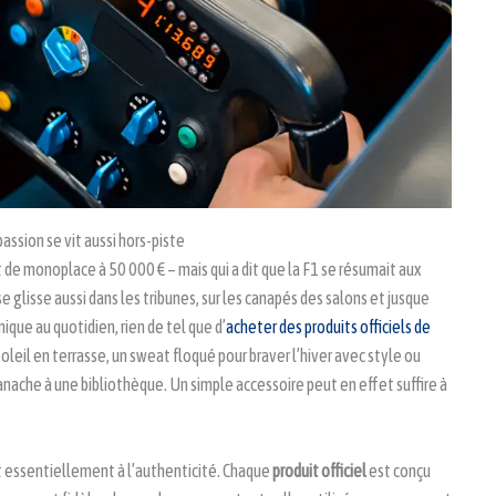
passion se vit aussi hors-piste
 de monoplace à 50 000 € – mais qui a dit que la F1 se résumait aux
 glisse aussi dans les tribunes, sur les canapés des salons et jusque
nique au quotidien, rien de tel que d’
acheter des produits officiels de
oleil en terrasse, un sweat floqué pour braver l’hiver avec style ou
ache à une bibliothèque. Un simple accessoire peut en effet suffire à
nt essentiellement à l’authenticité. Chaque
produit officiel
est conçu