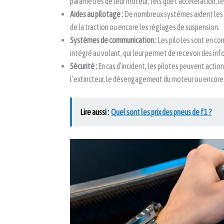
paramètres de leur moteur, tels que l’accélération, le
Aides au pilotage :
De nombreux systèmes aident les p
de la traction ou encore les réglages de suspension.
Systèmes de communication :
Les pilotes sont en co
intégré au volant, qui leur permet de recevoir des inf
Sécurité :
En cas d’incident, les pilotes peuvent actio
l’extincteur, le désengagement du moteur ou encore l
Lire aussi :
Quel sont les prix des pneus de f1 ?