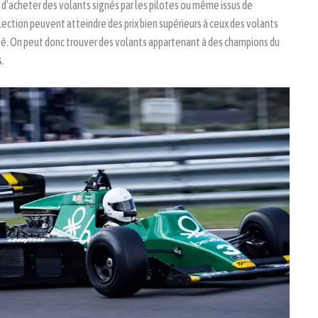
e d’acheter des volants signés par les pilotes ou même issus de
llection peuvent atteindre des prix bien supérieurs à ceux des volants
eté. On peut donc trouver des volants appartenant à des champions du
s
.