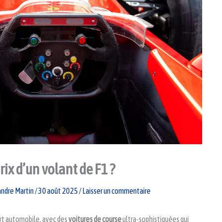
rix d’un volant de F1 ?
andre Martin
/
30 août 2025
/
Laisser un commentaire
rt automobile, avec des
voitures de course
ultra-sophistiquées qui