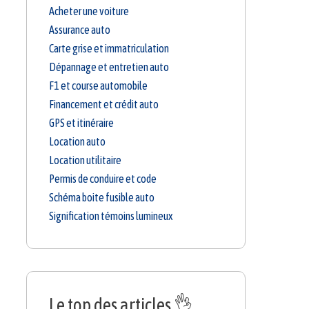
Acheter une voiture
Assurance auto
Carte grise et immatriculation
Dépannage et entretien auto
F1 et course automobile
Financement et crédit auto
GPS et itinéraire
Location auto
Location utilitaire
Permis de conduire et code
Schéma boite fusible auto
Signification témoins lumineux
Le top des articles 👌