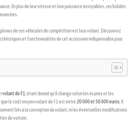
ance. En plus de leur vitesse et leur puissance incroyables, ces bolides
 avancées.
mplexes de ces véhicules de compétition est leur volant. Découvrez
ractéristiques et fonctionnalités de cet accessoire indispensable pour
un
volant de F1
, étant donné qu’il change selon les écuries et les
 que le coût moyen volant de F1 est entre
20 000 et 50 000 euros
. Il
oppement liés à la conception du volant, ni les éventuelles modifications
èles de voiture.