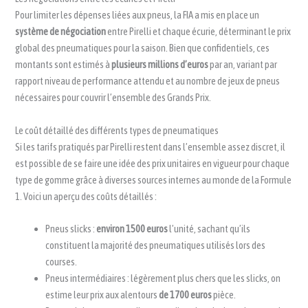
Pour limiter les dépenses liées aux pneus, la FIA a mis en place un
système de négociation
entre Pirelli et chaque écurie, déterminant le prix
global des pneumatiques pour la saison. Bien que confidentiels, ces
montants sont estimés à
plusieurs millions d’euros
par an, variant par
rapport niveau de performance attendu et au nombre de jeux de pneus
nécessaires pour couvrir l’ensemble des Grands Prix.
Le coût détaillé des différents types de pneumatiques
Si les tarifs pratiqués par Pirelli restent dans l’ensemble assez discret, il
est possible de se faire une idée des prix unitaires en vigueur pour chaque
type de gomme grâce à diverses sources internes au monde de la Formule
1. Voici un aperçu des coûts détaillés :
Pneus slicks :
environ 1500 euros
l’unité, sachant qu’ils
constituent la majorité des pneumatiques utilisés lors des
courses.
Pneus intermédiaires : légèrement plus chers que les slicks, on
estime leur prix aux alentours
de 1700 euros
pièce.