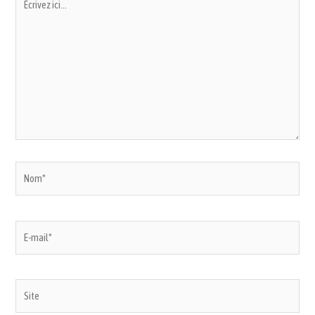
ici…
Nom*
E-
mail*
Site