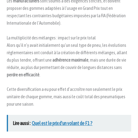
Les
manufacturiers
sont soumis à des exigences strictes, et doivent
proposer des gommes adaptées à l’usage en Grand Prix tout en
respectant les contraintes budgétaires imposées par la FIA (Fédération
Internationale de l’Automobile).
La multiplicité des mélanges : impact sur le prix total
Alors qu’il n’y avait initialement qu’un seul type de pneu, les évolutions
réglementaires ont conduit à la création de différents mélanges, allant
du plus tendre, offrant une
adhérence maximale
, mais une durée de vie
réduite, au plus dur permettant de couvrir de longues distances sans
perdre en efficacité
.
Cette diversification a eu pour effet d’accroître non seulement le prix
unitaire de chaque gomme, mais aussi le coût total des pneumatiques
pour une saison.
Lire aussi :
Quel est le prix d'un volant de F1 ?