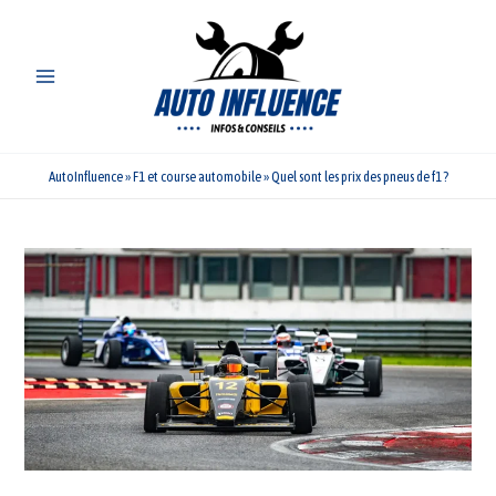
Aller
au
contenu
AutoInfluence
»
F1 et course automobile
»
Quel sont les prix des pneus de f1 ?