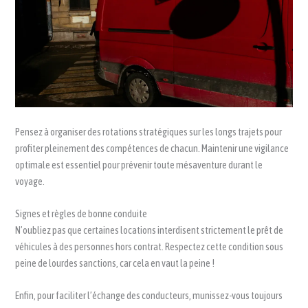
Pensez à organiser des rotations stratégiques sur les longs trajets pour
profiter pleinement des compétences de chacun. Maintenir une vigilance
optimale est essentiel pour prévenir toute mésaventure durant le
voyage.
Signes et règles de bonne conduite
N’oubliez pas que certaines locations interdisent strictement le prêt de
véhicules à des personnes hors contrat. Respectez cette condition sous
peine de lourdes sanctions, car cela en vaut la peine !
Enfin, pour faciliter l’échange des conducteurs, munissez-vous toujours