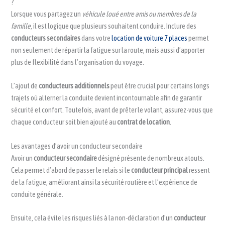
?
Lorsque vous partagez un
véhicule loué entre amis ou membres de la
famille
, il est logique que plusieurs souhaitent conduire. Inclure des
conducteurs secondaires
dans votre
location de voiture 7 places
permet
non seulement de répartir la fatigue sur la route, mais aussi d’apporter
plus de flexibilité dans l’organisation du voyage.
L’ajout de
conducteurs additionnels
peut être crucial pour certains longs
trajets où alterner la conduite devient incontournable afin de garantir
sécurité et confort. Toutefois, avant de prêter le volant, assurez-vous que
chaque conducteur soit bien ajouté au
contrat de location
.
Les avantages d’avoir un conducteur secondaire
Avoir un
conducteur secondaire
désigné présente de nombreux atouts.
Cela permet d’abord de passer le relais si le
conducteur principal
ressent
de la fatigue, améliorant ainsi la sécurité routière et l’expérience de
conduite générale.
Ensuite, cela évite les risques liés à la non-déclaration d’un
conducteur