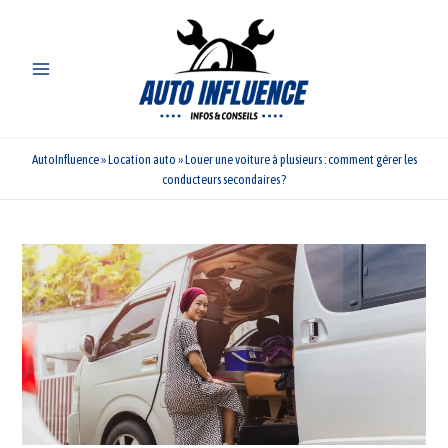
Aller
au
contenu
AutoInfluence
»
Location auto
»
Louer une voiture à plusieurs : comment gérer les
conducteurs secondaires ?