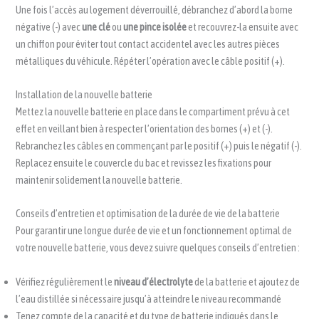
Une fois l’accès au logement déverrouillé, débranchez d’abord la borne
négative (-) avec
une clé
ou
une pince isolée
et recouvrez-la ensuite avec
un chiffon pour éviter tout contact accidentel avec les autres pièces
métalliques du véhicule. Répéter l’opération avec le câble positif (+).
Installation de la nouvelle batterie
Mettez la nouvelle batterie en place dans le compartiment prévu à cet
effet en veillant bien à respecter l’orientation des bornes (+) et (-).
Rebranchez les câbles en commençant par le positif (+) puis le négatif (-).
Replacez ensuite le couvercle du bac et revissez les fixations pour
maintenir solidement la nouvelle batterie.
Conseils d’entretien et optimisation de la durée de vie de la batterie
Pour garantir une longue durée de vie et un fonctionnement optimal de
votre nouvelle batterie, vous devez suivre quelques conseils d’entretien :
Vérifiez régulièrement le
niveau d’électrolyte
de la batterie et ajoutez de
l’eau distillée si nécessaire jusqu’à atteindre le niveau recommandé
Tenez compte de la capacité et du type de batterie indiqués dans le