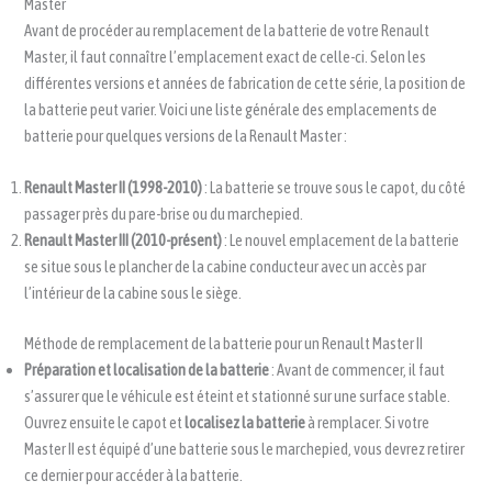
Master
Avant de procéder au remplacement de la batterie de votre Renault
Master, il faut connaître l’emplacement exact de celle-ci. Selon les
différentes versions et années de fabrication de cette série, la position de
la batterie peut varier. Voici une liste générale des emplacements de
batterie pour quelques versions de la Renault Master :
Renault Master II (1998-2010)
: La batterie se trouve sous le capot, du côté
passager près du pare-brise ou du marchepied.
Renault Master III (2010-présent)
: Le nouvel emplacement de la batterie
se situe sous le plancher de la cabine conducteur avec un accès par
l’intérieur de la cabine sous le siège.
Méthode de remplacement de la batterie pour un Renault Master II
Préparation et localisation de la batterie
: Avant de commencer, il faut
s’assurer que le véhicule est éteint et stationné sur une surface stable.
Ouvrez ensuite le capot et
localisez la batterie
à remplacer. Si votre
Master II est équipé d’une batterie sous le marchepied, vous devrez retirer
ce dernier pour accéder à la batterie.