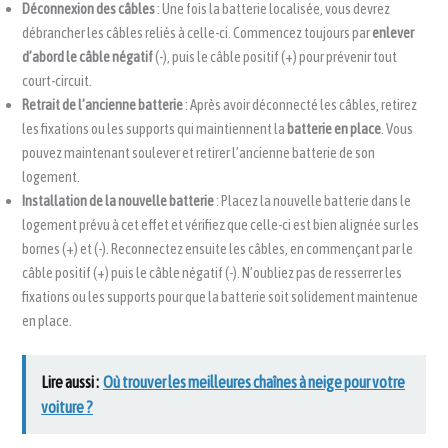
Déconnexion des câbles
: Une fois la batterie localisée, vous devrez
débrancher les câbles reliés à celle-ci. Commencez toujours par
enlever
d’abord le câble négatif
(-), puis le câble positif (+) pour prévenir tout
court-circuit.
Retrait de l’ancienne batterie
: Après avoir déconnecté les câbles, retirez
les fixations ou les supports qui maintiennent la
batterie en place
. Vous
pouvez maintenant soulever et retirer l’ancienne batterie de son
logement.
Installation de la nouvelle batterie
: Placez la nouvelle batterie dans le
logement prévu à cet effet et vérifiez que celle-ci est bien alignée sur les
bornes (+) et (-). Reconnectez ensuite les câbles, en commençant par le
câble positif (+) puis le câble négatif (-). N’oubliez pas de resserrer les
fixations ou les supports pour que la batterie soit solidement maintenue
en place.
Lire aussi :
Où trouver les meilleures chaînes à neige pour votre
voiture ?