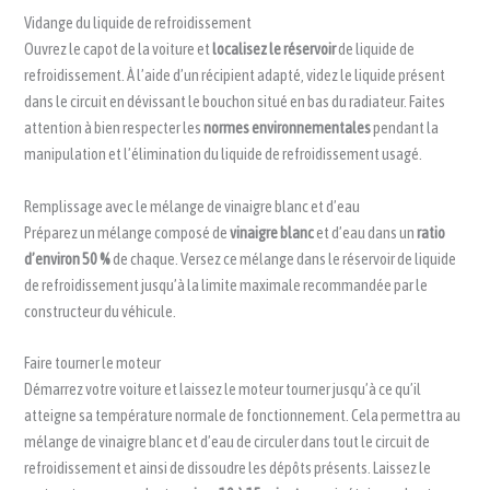
Vidange du liquide de refroidissement
Ouvrez le capot de la voiture et
localisez le réservoir
de liquide de
refroidissement. À l’aide d’un récipient adapté, videz le liquide présent
dans le circuit en dévissant le bouchon situé en bas du radiateur. Faites
attention à bien respecter les
normes environnementales
pendant la
manipulation et l’élimination du liquide de refroidissement usagé.
Remplissage avec le mélange de vinaigre blanc et d’eau
Préparez un mélange composé de
vinaigre blanc
et d’eau dans un
ratio
d’environ 50 %
de chaque. Versez ce mélange dans le réservoir de liquide
de refroidissement jusqu’à la limite maximale recommandée par le
constructeur du véhicule.
Faire tourner le moteur
Démarrez votre voiture et laissez le moteur tourner jusqu’à ce qu’il
atteigne sa température normale de fonctionnement. Cela permettra au
mélange de vinaigre blanc et d’eau de circuler dans tout le circuit de
refroidissement et ainsi de dissoudre les dépôts présents. Laissez le