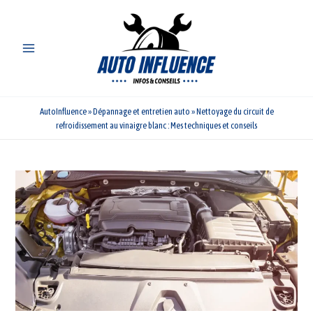
Aller
au
contenu
AutoInfluence
»
Dépannage et entretien auto
»
Nettoyage du circuit de
refroidissement au vinaigre blanc : Mes techniques et conseils