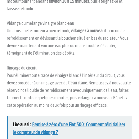
moteur tourner pendant
environ 10 à 15 minutes
, puis éteignez-le et
laissez refroidir.
Vidange du mélange vinaigre blanc-eau
Une fois que le moteur a bien refroidi,
vidangez à nouveau
le circuit de
refroidissement en dévissant le bouchon situé en bas du radiateur. Vous
devriez maintenant voir une eau plus ou moins trouble s’écouler,
témoignant de l’élimination des dépôts.
Rinçage du circuit
Pour éliminer toute trace de vinaigre blanc à l’intérieur du circuit, vous
devez procéder à un rinçage avec de
l’eau claire
. Remplissez à nouveau le
réservoir de liquide de refroidissement avec uniquement de l’eau, faites
tourner le moteur quelques minutes, puis vidangez à nouveau. Répétez
cette opération au moins deux fois pour un rinçage efficace.
Lire aussi :
Remise à zéro d'une Fiat 500 : Comment réinitialiser
le compteur de vidange ?