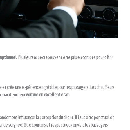
ceptionnel
. Plusieurs aspects peuvent être pris en compte pour offrir
e et crée une expérience agréable pour les passagers. Les chauffeurs
r maintenir leur
voiture en excellent état
.
ndement influencer la perception du client. Il faut être ponctuel et
 tenue soignée, être courtois et respectueux envers les passagers