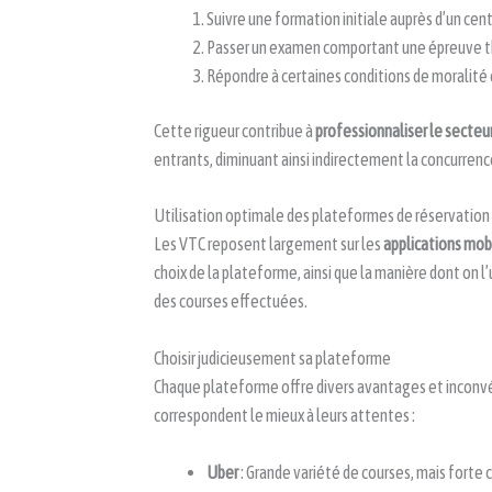
Suivre une formation initiale auprès d’un cen
Passer un examen comportant une épreuve th
Répondre à certaines conditions de moralité 
Cette rigueur contribue à
professionnaliser le secteu
entrants, diminuant ainsi indirectement la concurrenc
Utilisation optimale des plateformes de réservation
Les VTC reposent largement sur les
applications mob
choix de la plateforme, ainsi que la manière dont on l’
des courses effectuées.
Choisir judicieusement sa plateforme
Chaque plateforme offre divers avantages et inconvénie
correspondent le mieux à leurs attentes :
Uber
: Grande variété de courses, mais forte 