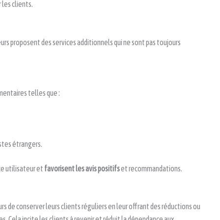
les clients.
urs proposent des services additionnels qui ne sont pas toujours
mentaires telles que :
istes étrangers.
e utilisateur et
favorisent les avis positifs
et recommandations.
 de conserver leurs clients réguliers en leur offrant des réductions ou
s. Cela incite les clients à revenir et réduit la dépendance aux