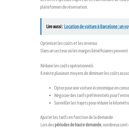
plateformes de réservation.
Lire aussi :
Location de voiture à Barcelone : un 
Optimiser les coûts et les revenus
Dans un secteur où les marges bénéficiaires peuvent ê
Réduire les coûts opérationnels
Il existe plusieurs moyens de diminuer les coûts associ
Opter pour une voiture économique en cons
Négocier des tarifs préférentiels pour l’entr
Surveiller les trajets pour réduire le kilométr
Ajuster les tarifs en fonction de la demande
Lors des
périodes de haute demande
, nombreux sont c