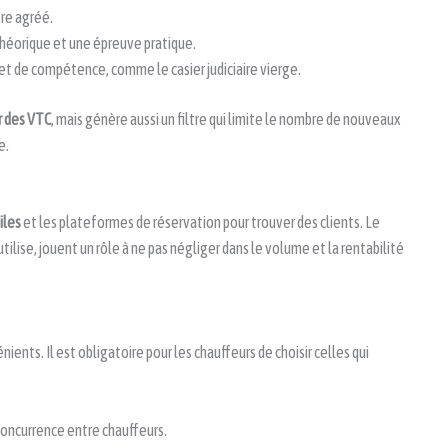
tre agréé.
éorique et une épreuve pratique.
et de compétence, comme le casier judiciaire vierge.
r des VTC
, mais génère aussi un filtre qui limite le nombre de nouveaux
e.
iles
et les plateformes de réservation pour trouver des clients. Le
utilise, jouent un rôle à ne pas négliger dans le volume et la rentabilité
nts. Il est obligatoire pour les chauffeurs de choisir celles qui
concurrence entre chauffeurs.