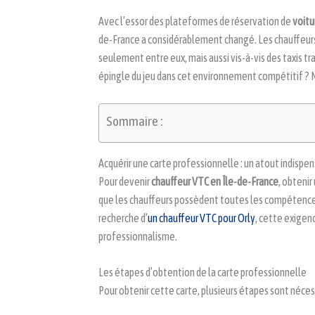
Avec l’essor des plateformes de réservation de
voitu
de-France a considérablement changé. Les chauffeurs
seulement entre eux, mais aussi vis-à-vis des taxis tr
épingle du jeu dans cet environnement compétitif ? N
Sommaire :
Acquérir une carte professionnelle : un atout indispe
Pour devenir
chauffeur VTC en Île-de-France
, obtenir
que les chauffeurs possèdent toutes les compétences n
recherche d’
un chauffeur VTC pour Orly
, cette exigen
professionnalisme.
Les étapes d’obtention de la carte professionnelle
Pour obtenir cette carte, plusieurs étapes sont nécess