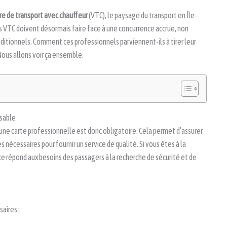
re de transport avec chauffeur
(VTC), le paysage du transport en Île-
 VTC doivent désormais faire face à une concurrence accrue, non
aditionnels. Comment ces professionnels parviennent-ils à tirer leur
ous allons voir ça ensemble.
nsable
 une carte professionnelle est donc obligatoire. Cela permet d’assurer
écessaires pour fournir un service de qualité. Si vous êtes à la
ce répond aux besoins des passagers à la recherche de sécurité et de
aires :