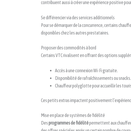
contribuent aussi à créer une expérience positive pour 
Se différencier via des services additionnels
Pour se démarquer de la concurrence, certains chauffe
disponibles chez les autres prestataires.
Proposer des commodités à bord
Certains VTC rivalisent en offrant des options supplé
Accès à une connexion Wi-Fi gratuite.
Disponibilité de rafraîchissements ou snacks.
Chauffeur polyglotte pour accueillir les tour
Ces petits extras impactent positivement l’expérienc
Mise en place de systèmes de fidélité
Des
programmes de fidélité
permettent aux chauffeurs
des offres spéciales après un certain nombre de course