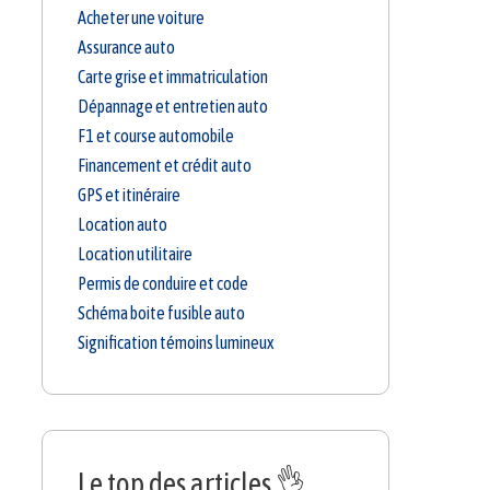
Acheter une voiture
Assurance auto
Carte grise et immatriculation
Dépannage et entretien auto
F1 et course automobile
Financement et crédit auto
GPS et itinéraire
Location auto
Location utilitaire
Permis de conduire et code
Schéma boite fusible auto
Signification témoins lumineux
Le top des articles 👌