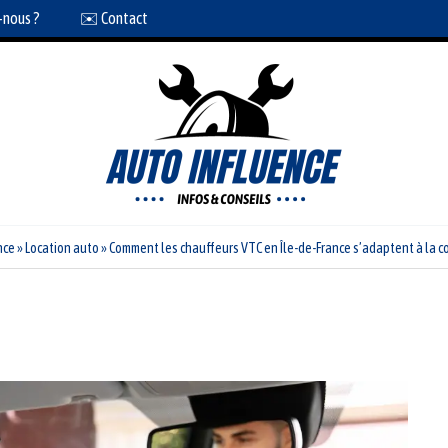
-nous ?
✉️ Contact
nce
»
Location auto
»
Comment les chauffeurs VTC en Île-de-France s’adaptent à la c