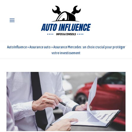
Aller
au
contenu
AutoInfluence
»
Assurance auto
»
Assurance Mercedes : un choix crucial pour protéger
votre investissement