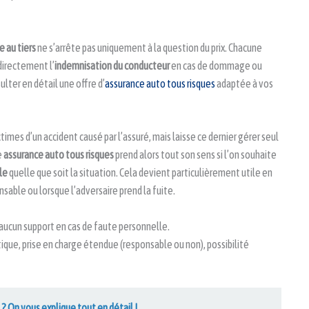
e au tiers
ne s’arrête pas uniquement à la question du prix. Chacune
directement l’
indemnisation du conducteur
en cas de dommage ou
sulter en détail une offre d’
assurance auto tous risques
adaptée à vos
imes d’un accident causé par l’assuré, mais laisse ce dernier gérer seul
e
assurance auto tous risques
prend alors tout son sens si l’on souhaite
le
quelle que soit la situation. Cela devient particulièrement utile en
sable ou lorsque l’adversaire prend la fuite.
 aucun support en cas de faute personnelle.
que, prise en charge étendue (responsable ou non), possibilité
? On vous explique tout en détail !