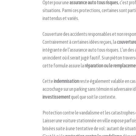
Opter pour une
assurance auto tous risques
, c’est pro
situations. Parmi ces protections, certaines sont pa
inattendus et variés.
Couverture des accidents responsables et non respo
Contrairement à certaines idées reçues, la
couverture
intégrante de l’assurance auto tous risques. L’un des 
un incident où il serait jugé fautif. Si un piéton tra
cette formule assure la
réparation ou le remplaceme
Cette
indemnisation
reste également valable en cas d
accrochage sur un parking sans témoin ni adversaire i
investissement
quel que soit le contexte.
Protection contre le vandalisme et les catastrophes
Laisser une voiture stationnée en ville expose parfois
brisées suite à une tentative de vol : autant de situa