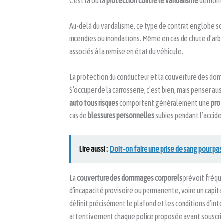
C’est là où la
protection contre le vandalisme
démontr
Au-delà du vandalisme, ce type de contrat englobe s
incendies ou inondations. Même en cas de chute d’arbre
associés à la remise en état du véhicule.
La protection du conducteur et la couverture des d
S’occuper de la carrosserie, c’est bien, mais penser au
auto tous risques
comportent généralement une
pro
cas de
blessures personnelles
subies pendant l’accide
Lire aussi :
Doit-on faire une prise de sang pour pa
La
couverture des dommages corporels
prévoit fréqu
d’incapacité provisoire ou permanente, voire un capita
définit précisément le plafond et les conditions d’int
attentivement chaque police proposée avant souscri