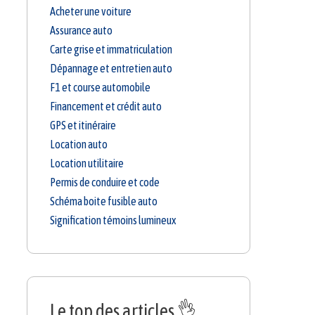
Acheter une voiture
Assurance auto
Carte grise et immatriculation
Dépannage et entretien auto
F1 et course automobile
Financement et crédit auto
GPS et itinéraire
Location auto
Location utilitaire
Permis de conduire et code
Schéma boite fusible auto
Signification témoins lumineux
Le top des articles 👌