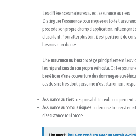
Les différences majeures avec l’assurance au tiers
Distinguer l’
assurance tous risques auto
de l’
assuranc
possède son propre champ d’application, influençant 
d’accident. Pour aller plus loin, il est pertinent de con
besoins spécifiques.
Une
assurance au tiers
protège principalement les vict
les
réparations de son propre véhicule
. Opter pour un
bénéficier d’une
couverture des dommages au véhicu
cas de sinistres dont personne n’est clairement respon
Assurance au tiers
: responsabilité civile uniquement,
Assurance auto tous risques
: indemnisation systémati
d’assistance renforcée.
Lire aussi :
Peut-on conduire avec un permis expiré 