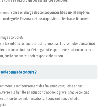
e toute sa valeur dans ces assurances étendues.
ouvent la
prise en charge des conséquences liées aux intempéries
,
 ou de grêle, l’
assurance tous risques
limite les tracas financiers
ommages corporels
ssi à la santé du conducteur reste primordial. Les formules d’
assurance
tection du conducteur
. Cette garantie apporte un soutien financier en
nt, que le conducteur soit responsable ou non.
sser le permis de conduire ?
emment le remboursement des frais médicaux, l’aide en cas
l versé à la famille en situation d’accident grave. Chaque contrat
ervention de ces indemnisations ; il convient donc d’étudier
ption.