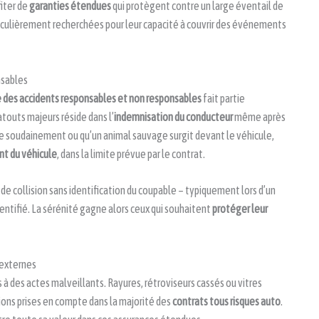
fiter de
garanties étendues
qui protègent contre un large éventail de
rticulièrement recherchées pour leur capacité à couvrir des événements
nsables
 des accidents responsables et non responsables
fait partie
atouts majeurs réside dans l’
indemnisation du conducteur
même après
verse soudainement ou qu’un animal sauvage surgit devant le véhicule,
nt du véhicule
, dans la limite prévue par le contrat.
e collision sans identification du coupable – typiquement lors d’un
dentifié. La sérénité gagne alors ceux qui souhaitent
protéger leur
 externes
 à des actes malveillants. Rayures, rétroviseurs cassés ou vitres
tions prises en compte dans la majorité des
contrats tous risques auto
.