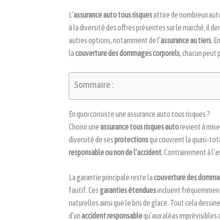
L’
assurance auto tous risques
attire de nombreux aut
à la diversité des offres présentes sur le marché, il
autres options, notamment de l’
assurance au tiers
. E
la
couverture des dommages corporels
, chacun peut 
Sommaire :
En quoi consiste une assurance auto tous risques ?
Choisir une
assurance tous risques auto
revient à miser
diversité de ses
protections
qui couvrent la quasi-tot
responsable ou non de l’accident
. Contrairement à l’a
La garantie principale reste la
couverture des dommag
fautif. Ces
garanties étendues
incluent fréquemmen
naturelles ainsi que le bris de glace. Tout cela dessin
d’un
accident responsable
qu’aux aléas imprévisibles