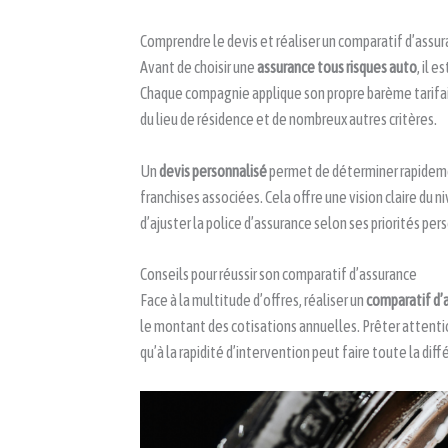
Comprendre le devis et réaliser un comparatif d’assu
Avant de choisir une
assurance tous risques auto
, il e
Chaque compagnie applique son propre barème tarifai
du lieu de résidence et de nombreux autres critères.
Un
devis personnalisé
permet de déterminer rapidem
franchises associées. Cela offre une vision claire du 
d’ajuster la police d’assurance selon ses priorités per
Conseils pour réussir son comparatif d’assurance
Face à la multitude d’offres, réaliser un
comparatif d’
le montant des cotisations annuelles. Prêter attent
qu’à la rapidité d’intervention peut faire toute la diff