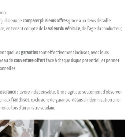
rance
st judicieux de
comparer plusieurs offres
grâce à un devis détaillé.
re, en tenant compte de la
valeur du véhicule
, de l’âge du conducteur,
ent quelles
garanties
sont effectivement incluses, avec leurs
niveau de
couverture offert
face à chaque risque potentiel, et permet
sonnelles.
assurance
s’avère indispensable. Il ne s’agit pas seulement d’observer
ion aux
franchises
, exclusions de garantie, délais d’indemnisation ainsi
érence lors d’un sinistre soudain.