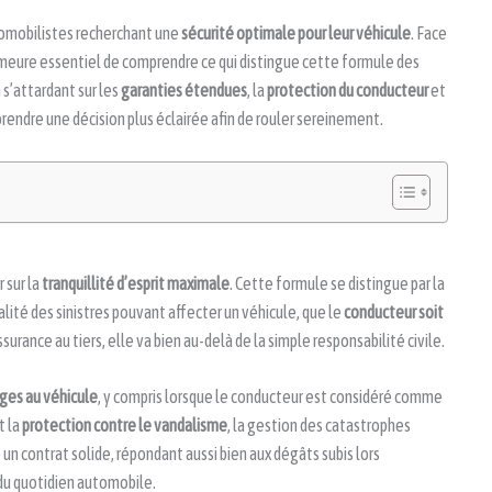
omobilistes recherchant une
sécurité optimale pour leur véhicule
. Face
 demeure essentiel de comprendre ce qui distingue cette formule des
n s’attardant sur les
garanties étendues
, la
protection du conducteur
et
prendre une décision plus éclairée afin de rouler sereinement.
 sur la
tranquillité d’esprit maximale
. Cette formule se distingue par la
alité des sinistres pouvant affecter un véhicule, que le
conducteur soit
ssurance au tiers, elle va bien au-delà de la simple responsabilité civile.
es au véhicule
, y compris lorsque le conducteur est considéré comme
t la
protection contre le vandalisme
, la gestion des catastrophes
e un contrat solide, répondant aussi bien aux dégâts subis lors
 du quotidien automobile.