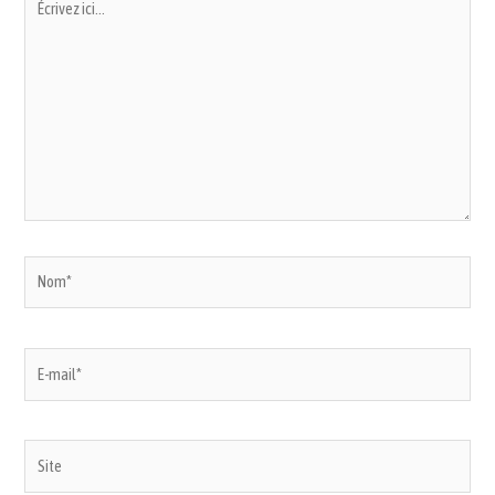
ici…
Nom*
E-
mail*
Site