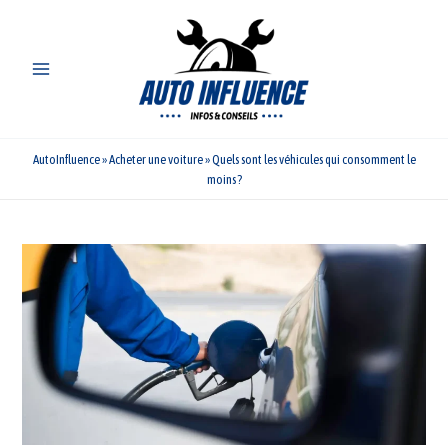
Aller
au
contenu
AutoInfluence
»
Acheter une voiture
»
Quels sont les véhicules qui consomment le
moins ?