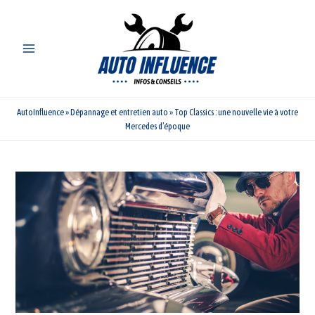
Aller
au
contenu
AutoInfluence
»
Dépannage et entretien auto
»
Top Classics : une nouvelle vie à votre
Mercedes d’époque