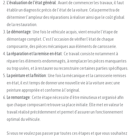
L’évaluation de l’état général
: Avant de commencer les travaux, il faut
établir un diagnostic précis de l’état de la voiture. Cela permettra de
déterminer l’ampleur des réparations à réaliser ainsi que le coût global
de la restauration.
Le démontage
: Une fois le véhicule acquis, vient ensuite l’étape de
démontage complet. C’est l’occasion de vérifier l’état de chaque
composante, des pièces mécaniques aux éléments de carrosserie.
La réparation et la remise en état
: Ce travail consiste notamment à
réparer les éléments endommagés, à remplacer les pièces manquantes
ou trop usées, et à restaurer ou reconstruire certaines parties spécifiques.
La peinture et la finition
: Une fois la mécanique et la carrosserie remises
en état, il est temps de donner une nouvelle vie à la voiture avec une
peinture appropriée et conforme à l’original.
Le remontage
: Cette étape nécessite d’être minutieux et organisé afin
que chaque composant retrouve sa place initiale. Elle met en valeur le
travail réalisé précédemment et permet d’assurer un fonctionnement
optimal du véhicule.
Si vous ne voulez pas passer par toutes ces étapes et que vous souhaitez