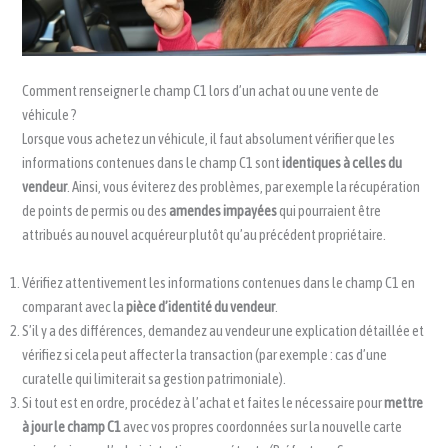
Comment renseigner le champ C1 lors d’un achat ou une vente de
véhicule ?
Lorsque vous achetez un véhicule, il faut absolument vérifier que les
informations contenues dans le champ C1 sont
identiques à celles du
vendeur
. Ainsi, vous éviterez des problèmes, par exemple la récupération
de points de permis ou des
amendes impayées
qui pourraient être
attribués au nouvel acquéreur plutôt qu’au précédent propriétaire.
Vérifiez attentivement les informations contenues dans le champ C1 en
comparant avec la
pièce d’identité du vendeur
.
S’il y a des différences, demandez au vendeur une explication détaillée et
vérifiez si cela peut affecter la transaction (par exemple : cas d’une
curatelle qui limiterait sa gestion patrimoniale).
Si tout est en ordre, procédez à l’achat et faites le nécessaire pour
mettre
à jour le champ C1
avec vos propres coordonnées sur la nouvelle carte