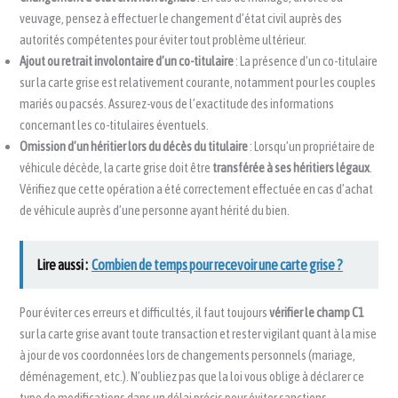
veuvage, pensez à effectuer le changement d’état civil auprès des
autorités compétentes pour éviter tout problème ultérieur.
Ajout ou retrait involontaire d’un co-titulaire
: La présence d’un co-titulaire
sur la carte grise est relativement courante, notamment pour les couples
mariés ou pacsés. Assurez-vous de l’exactitude des informations
concernant les co-titulaires éventuels.
Omission d’un héritier lors du décès du titulaire
: Lorsqu’un propriétaire de
véhicule décède, la carte grise doit être
transférée à ses héritiers légaux
.
Vérifiez que cette opération a été correctement effectuée en cas d’achat
de véhicule auprès d’une personne ayant hérité du bien.
Lire aussi :
Combien de temps pour recevoir une carte grise ?
Pour éviter ces erreurs et difficultés, il faut toujours
vérifier le champ C1
sur la carte grise avant toute transaction et rester vigilant quant à la mise
à jour de vos coordonnées lors de changements personnels (mariage,
déménagement, etc.). N’oubliez pas que la loi vous oblige à déclarer ce
type de modifications dans un délai précis pour éviter sanctions