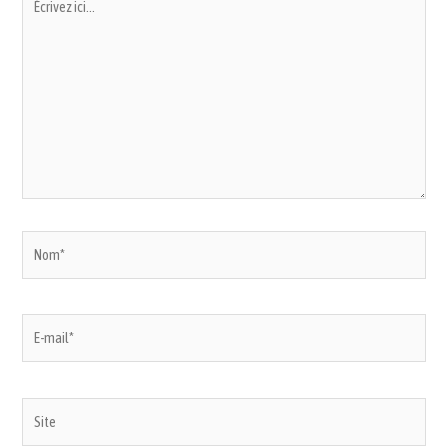
ici…
Nom*
E-
mail*
Site