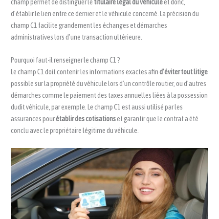
champ permet de distinguer le
titulaire légal du véhicule
et donc,
d’établir le lien entre ce dernier et le véhicule concerné. La précision du
champ C1 facilite grandement les échanges et démarches
administratives lors d’une transaction ultérieure.
Pourquoi faut-il renseigner le champ C1 ?
Le champ C1 doit contenir les informations exactes afin
d’éviter tout litige
possible sur la propriété du véhicule lors d’un contrôle routier, ou d’autres
démarches comme le paiement des taxes annuelles liées à la possession
dudit véhicule, par exemple. Le champ C1 est aussi utilisé par les
assurances pour
établir des cotisations
et garantir que le contrat a été
conclu avec le propriétaire légitime du véhicule.