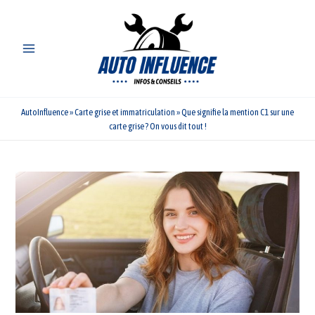
Aller
au
contenu
AutoInfluence
»
Carte grise et immatriculation
»
Que signifie la mention C1 sur une
carte grise ? On vous dit tout !