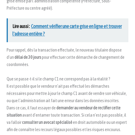
grise émise par l’administration compétente (Préfecture, Sous-
Préfecture ou centre agréé).
Lire aussi :
Comment vérifier une carte grise en ligne et trouver
l'adresse entière ?
Pour rappel, dès la transaction effectuée, le nouveau titulaire dispose
d’un
délai de 30 jours
pour effectuer cette démarche de changement de
coordonnées.
Que se passe-t-il si le champ C1 ne correspond pas à la réalité ?
Il est possible que le vendeur n’ait pas effectué les démarches
nécessaires pour mettre à jour le champ C1 avant de vendre son véhicule,
ou que l’administration ait fait une erreur dans les données inscrites.
Dans ce cas, il faut essayer de
demander au vendeur de rectifier cette
situation
avant d’entamer toute transaction. Si cela n’est pas possible, il
va falloir
consulter un avocat spécialisé
en droit automobile ou un expert
afin de connaître les recours légaux possibles et les risques encourus.