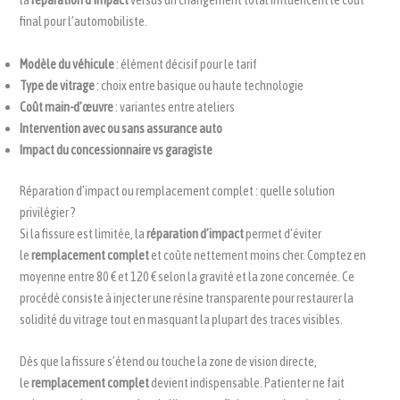
final pour l’automobiliste.
Modèle du véhicule
: élément décisif pour le tarif
Type de vitrage
: choix entre basique ou haute technologie
Coût main-d’œuvre
: variantes entre ateliers
Intervention avec ou sans assurance auto
Impact du concessionnaire vs garagiste
Réparation d’impact ou remplacement complet : quelle solution
privilégier ?
Si la fissure est limitée, la
réparation d’impact
permet d’éviter
le
remplacement complet
et coûte nettement moins cher. Comptez en
moyenne entre 80 € et 120 € selon la gravité et la zone concernée. Ce
procédé consiste à injecter une résine transparente pour restaurer la
solidité du vitrage tout en masquant la plupart des traces visibles.
Dès que la fissure s’étend ou touche la zone de vision directe,
le
remplacement complet
devient indispensable. Patienter ne fait