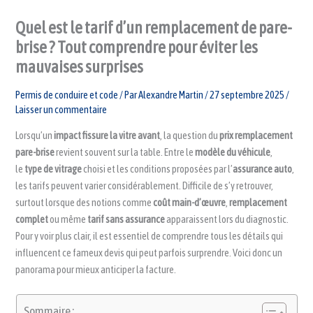
Quel est le tarif d’un remplacement de pare-
brise ? Tout comprendre pour éviter les
mauvaises surprises
Permis de conduire et code
/ Par
Alexandre Martin
/
27 septembre 2025
/
Laisser un commentaire
Lorsqu’un
impact fissure la vitre avant
, la question du
prix remplacement
pare-brise
revient souvent sur la table. Entre le
modèle du véhicule
,
le
type de vitrage
choisi et les conditions proposées par l’
assurance auto
,
les tarifs peuvent varier considérablement. Difficile de s’y retrouver,
surtout lorsque des notions comme
coût main-d’œuvre
,
remplacement
complet
ou même
tarif sans assurance
apparaissent lors du diagnostic.
Pour y voir plus clair, il est essentiel de comprendre tous les détails qui
influencent ce fameux devis qui peut parfois surprendre. Voici donc un
panorama pour mieux anticiper la facture.
Sommaire :