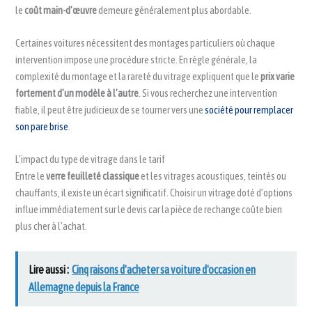
le
coût main-d’œuvre
demeure généralement plus abordable.
Certaines voitures nécessitent des montages particuliers où chaque
intervention impose une procédure stricte. En règle générale, la
complexité du montage et la rareté du vitrage expliquent que le
prix varie
fortement d’un modèle à l’autre
. Si vous recherchez une intervention
fiable, il peut être judicieux de se tourner vers une
société pour remplacer
son pare brise
.
L’impact du type de vitrage dans le tarif
Entre le
verre feuilleté classique
et les vitrages acoustiques, teintés ou
chauffants, il existe un écart significatif. Choisir un vitrage doté d’options
influe immédiatement sur le devis car la pièce de rechange coûte bien
plus cher à l’achat.
Lire aussi :
Cinq raisons d'acheter sa voiture d'occasion en
Allemagne depuis la France