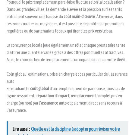
Pourquoi le prix remplacement pare-brise fluctue selon la localisation ?
Dans les grandes villes, la demande élevée et la pression sur les tarifs
entraînent souvent une hausse du
coût main-d’œuvre
. À l’inverse, dans
les zones rurales ou moyennes, il est possible de profiter de promotions
régulières ou de partenariats locaux qui tirent les
prix vers le bas
.
La concurrence locale joue également un rôle : chaque prestataire tente
d’attirer une clientèle variée grâce à des offres ponctuelles attractives.
Ainsi, le choix du lieu de remplacement a un impact direct sur votre
devis
.
Coût global : estimations, prise en charge et cas particulier de l’assurance
auto
En étudiant le
coût global
d’un remplacement de pare-brise, trois cas de
figure ressortent :
réparation d’impact
,
remplacement complet
pris en
charge (ou non) par l’
assurance auto
et paiement direct sans recours à
l’assurance.
Lire aussi :
Quelle est la discipline à adopter pour réviser votre