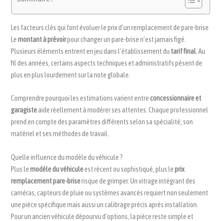
Les facteurs clés qui font évoluer le prix d’un remplacement de pare-brise
Le
montant à prévoir
pour changer un pare-brise n’est jamais figé.
Plusieurs éléments entrent en jeu dans l’établissement du
tarif final
. Au
fil des années, certains aspects techniques et administratifs pèsent de
plus en plus lourdement sur la note globale.
Comprendre pourquoi les estimations varient entre
concessionnaire et
garagiste
aide réellement à modérer ses attentes. Chaque professionnel
prend en compte des paramètres différents selon sa spécialité, son
matériel et ses méthodes de travail.
Quelle influence du modèle du véhicule ?
Plus le
modèle du véhicule
est récent ou sophistiqué, plus le
prix
remplacement pare-brise
risque de grimper. Un vitrage intégrant des
caméras, capteurs de pluie ou systèmes avancés requiert non seulement
une pièce spécifique mais aussi un calibrage précis après installation.
Pour un ancien véhicule dépourvu d’options, la pièce reste simple et