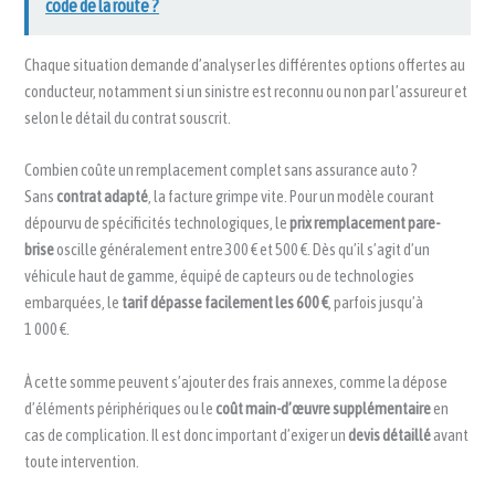
code de la route ?
Chaque situation demande d’analyser les différentes options offertes au
conducteur, notamment si un sinistre est reconnu ou non par l’assureur et
selon le détail du contrat souscrit.
Combien coûte un remplacement complet sans assurance auto ?
Sans
contrat adapté
, la facture grimpe vite. Pour un modèle courant
dépourvu de spécificités technologiques, le
prix remplacement pare-
brise
oscille généralement entre 300 € et 500 €. Dès qu’il s’agit d’un
véhicule haut de gamme, équipé de capteurs ou de technologies
embarquées, le
tarif dépasse facilement les 600 €
, parfois jusqu’à
1 000 €.
À cette somme peuvent s’ajouter des frais annexes, comme la dépose
d’éléments périphériques ou le
coût main-d’œuvre supplémentaire
en
cas de complication. Il est donc important d’exiger un
devis détaillé
avant
toute intervention.