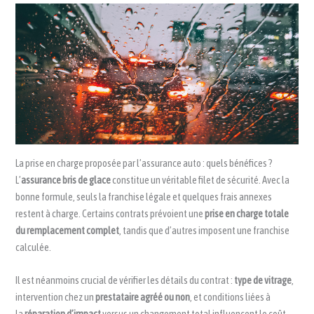
La prise en charge proposée par l’assurance auto : quels bénéfices ?
L’
assurance bris de glace
constitue un véritable filet de sécurité. Avec la
bonne formule, seuls la franchise légale et quelques frais annexes
restent à charge. Certains contrats prévoient une
prise en charge totale
du remplacement complet
, tandis que d’autres imposent une franchise
calculée.
Il est néanmoins crucial de vérifier les détails du contrat :
type de vitrage
,
intervention chez un
prestataire agréé ou non
, et conditions liées à
la
réparation d’impact
versus un changement total influencent le coût