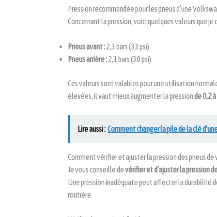
Pression recommandée pour les pneus d’une Volksw
Concernant la pression, voici quelques valeurs que je c
Pneus avant :
2,3 bars (33 psi)
Pneus arrière :
2,1 bars (30 psi)
Ces valeurs sont valables pour une utilisation normale
élevées, il vaut mieux augmenter la pression
de 0,2 à 
Lire aussi :
Comment changer la pile de la clé d'u
Comment vérifier et ajuster la pression des pneus de 
Je vous conseille de
vérifier et d’ajuster la pression 
Une pression inadéquate peut affecter la durabilité d
routière.