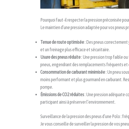
Pourquoi faut-il respecter la pression préconisée pou
Le maintien d’une pression adaptée pour vos pneus p
Tenue de route optimisée
: Des pneus correctement g
et un freinage plus efficace et sécuritaire.
Usure des pneus réduite
: Une pression trop faible ou
pneus, engendrant des remplacements fréquents et 
Consommation de carburant minimisée
: Un pneu sou
moins performant et plus gourmand en carburant. Res
pompe.
Émissions de CO2 réduites
: Une pression adéquate co
participant ainsi à préserver l’environnement.
Surveillance de la pression des pneus d’une Polo : fr
Je vous conseille de surveiller la pression de vos pn