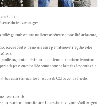
r une Polo ?
résente plusieurs avantages :
onflés garantissent une meilleure adhérence et stabilité sur la route,
 trop élevée peut entraîner une usure prématurée et irrégulière des
coûteux.
s-gonflé augmente la résistance au roulement, ce qui rend le moteur
pecter la pression conseillée permet donc de faire des économies à la
ntribue aussi à diminuer les émissions de CO2 de votre véhicule,
équence et conseils
eus pour assurer une conduite sûre. La pression de vos pneus Volkswagen