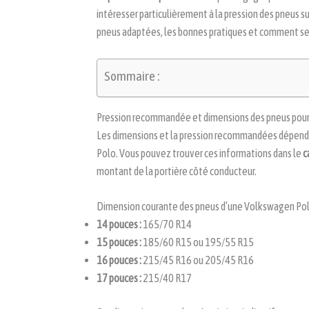
intéresser particulièrement à la pression des pneus
pneus adaptées, les bonnes pratiques et comment se 
Sommaire :
Pression recommandée et dimensions des pneus pour
Les dimensions et la pression recommandées dépenden
Polo. Vous pouvez trouver ces informations dans le
c
montant de la portière côté conducteur.
Dimension courante des pneus d’une Volkswagen Po
14 pouces :
165/70 R14
15 pouces :
185/60 R15 ou 195/55 R15
16 pouces :
215/45 R16 ou 205/45 R16
17 pouces :
215/40 R17