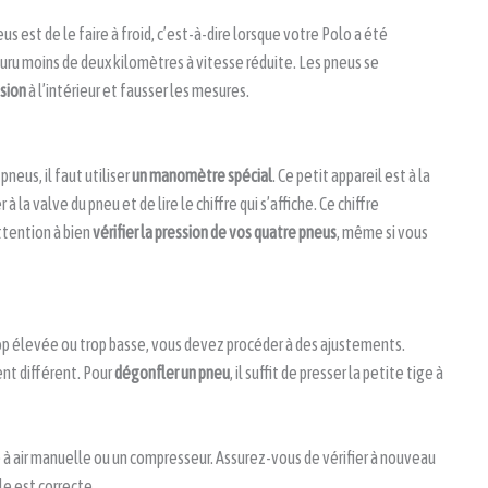
us est de le faire à froid, c’est-à-dire lorsque votre Polo a été
ru moins de deux kilomètres à vitesse réduite. Les pneus se
ssion
à l’intérieur et fausser les mesures.
neus, il faut utiliser
un manomètre spécial
. Ce petit appareil est à la
r à la valve du pneu et de lire le chiffre qui s’affiche. Ce chiffre
ttention à bien
vérifier la pression de vos quatre pneus
, même si vous
rop élevée ou trop basse, vous devez procéder à des ajustements.
nt différent. Pour
dégonfler un pneu
, il suffit de presser la petite tige à
 à air manuelle ou un compresseur. Assurez-vous de vérifier à nouveau
le est correcte.