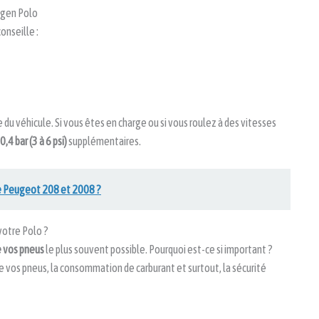
agen Polo
onseille :
 du véhicule. Si vous êtes en charge ou si vous roulez à des vitesses
0,4 bar (3 à 6 psi)
supplémentaires.
ne Peugeot 208 et 2008 ?
votre Polo ?
de vos pneus
le plus souvent possible. Pourquoi est-ce si important ?
e vos pneus, la consommation de carburant et surtout, la sécurité