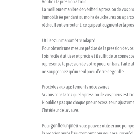
Vérifiez la pression à froid
La meilleure manière de vérifier la pression de vos pne
immobilisée pendant au moins deux heures ou a parcou
réchauffent en roulant, ce qui peut
augmenter la pre
Utilisez un manomètre adapté
Pour obtenir une mesure précise de la pression de vos p
fois facile à utiliser et précis et il suffit de le connecte
représente la pression de votre pneu, en bars. Faite a
ne soupçonnez qu’un seul pneu d’être dégonflé.
Procédez aux ajustements nécessaires
Si vous constatez que la pression de vos pneus est t
N’oubliez pas que chaque pneu nécessite un ajusteme
l’intérieur de la valve.
Pour
gonfler un pneu
, vous pouvez utiliser une pompe
la pression après l’ajustement pour vous assurer qu’el