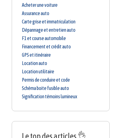
Acheter une voiture
Assurance auto
Carte grise et immatriculation
Dépannage et entretien auto
F1 et course automobile
Financement et crédit auto
GPS et itinéraire
Location auto
Location utilitaire
Permis de conduire et code
Schéma boite fusible auto
Signification témoins lumineux
Le top des articles 👌