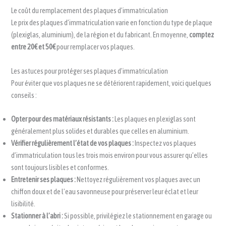
Le coût du remplacement des plaques d’immatriculation
Le prix des plaques d’immatriculation varie en fonction du type de plaque
(plexiglas, aluminium), de la région et du fabricant. En moyenne,
comptez
entre 20€ et 50€
pour remplacer vos plaques.
Les astuces pour protéger ses plaques d’immatriculation
Pour éviter que vos plaques ne se détériorent rapidement, voici quelques
conseils :
Opter pour des matériaux résistants :
Les plaques en plexiglas sont
généralement plus solides et durables que celles en aluminium.
Vérifier régulièrement l’état de vos plaques :
Inspectez vos plaques
d’immatriculation tous les trois mois environ pour vous assurer qu’elles
sont toujours lisibles et conformes.
Entretenir ses plaques :
Nettoyez régulièrement vos plaques avec un
chiffon doux et de l’eau savonneuse pour préserver leur éclat et leur
lisibilité.
Stationner à l’abri :
Si possible, privilégiez le stationnement en garage ou