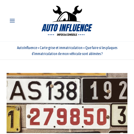
Aller
au
contenu
AutoInfluence
»
Carte grise et immatriculation
»
Que faire si les plaques
d’immatriculation de mon véhicule sont abîmées ?