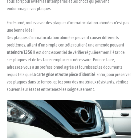
sous abri pour éviter les intempéries et les chocs qui peuvent
endommager vos plaques.
En résumé, roulez avec des plaques d’immatriculation abimées n’est pas
une bonne idée !
Des plaques d’immatriculation abîmées peuvent causer différents
problèmes, allant d’un simple contrôle routier à une amende
pouvant
atteindre 135€
. Il est donc essentiel de vérifier régulièrement l’état de
ses plaques et de les faire remplacer si nécessaire. Pour ce faire,
adressez-vous à un professionnel agréé et fournissez les documents
requis tels que
la carte grise et votre pièce d’identité
. Enfin, pour préserver
vos plaques dans le temps, optez pour des matériaux résistants, vérifiez
souvent leur état et entretenez-les soigneusement.