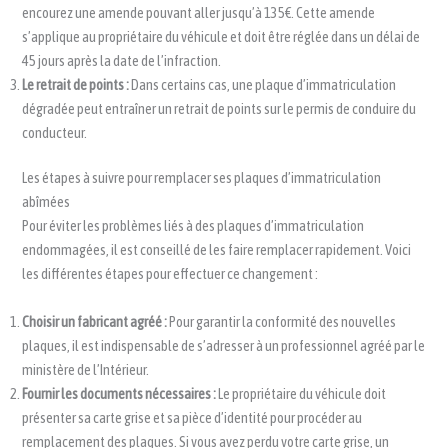
encourez une amende pouvant aller jusqu’à 135€. Cette amende
s’applique au propriétaire du véhicule et doit être réglée dans un délai de
45 jours après la date de l’infraction.
Le retrait de points :
Dans certains cas, une plaque d’immatriculation
dégradée peut entraîner un retrait de points sur le permis de conduire du
conducteur.
Les étapes à suivre pour remplacer ses plaques d’immatriculation
abîmées
Pour éviter les problèmes liés à des plaques d’immatriculation
endommagées, il est conseillé de les faire remplacer rapidement. Voici
les différentes étapes pour effectuer ce changement :
Choisir un fabricant agréé :
Pour garantir la conformité des nouvelles
plaques, il est indispensable de s’adresser à un professionnel agréé par le
ministère de l’Intérieur.
Fournir les documents nécessaires :
Le propriétaire du véhicule doit
présenter sa carte grise et sa pièce d’identité pour procéder au
remplacement des plaques. Si vous avez perdu votre carte grise, un