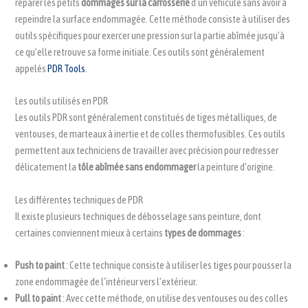
réparer les petits
dommages sur la carrosserie
d’un véhicule sans avoir à
repeindre la surface endommagée. Cette méthode consiste à utiliser des
outils spécifiques pour exercer une pression sur la partie abîmée jusqu’à
ce qu’elle retrouve sa forme initiale. Ces outils sont généralement
appelés
PDR Tools
.
Les outils utilisés en PDR
Les outils PDR sont généralement constitués de tiges métalliques, de
ventouses, de marteaux à inertie et de colles thermofusibles. Ces outils
permettent aux techniciens de travailler avec précision pour redresser
délicatement la
tôle abîmée sans endommager
la peinture d’origine.
Les différentes techniques de PDR
Il existe plusieurs techniques de débosselage sans peinture, dont
certaines conviennent mieux à certains
types de dommages
:
Push to paint
: Cette technique consiste à utiliser les tiges pour pousser la
zone endommagée de l’intérieur vers l’extérieur.
Pull to paint
: Avec cette méthode, on utilise des ventouses ou des colles