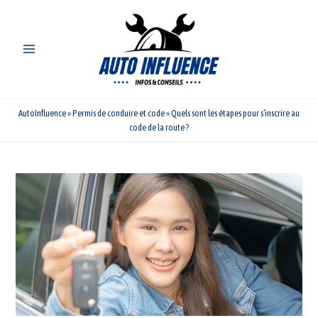
Aller
au
contenu
AutoInfluence
»
Permis de conduire et code
»
Quels sont les étapes pour s’inscrire au
code de la route ?