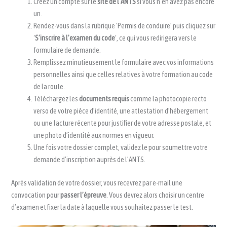
Créez un compte sur le
site de l’ANTS
si vous n’en avez pas encore
un.
Rendez-vous dans la rubrique ‘Permis de conduire’ puis cliquez sur
‘
S’inscrire à l’examen du code
‘, ce qui vous redirigera vers le
formulaire de demande.
Remplissez minutieusement le formulaire avec vos informations
personnelles ainsi que celles relatives à votre formation au code
de la route.
Téléchargez les
documents requis
comme la photocopie recto
verso de votre pièce d’identité, une attestation d’hébergement
ou une facture récente pour justifier de votre adresse postale, et
une photo d’identité aux normes en vigueur.
Une fois votre dossier complet, validez le pour soumettre votre
demande d’inscription auprès de l’ANTS.
Après validation de votre dossier, vous recevrez par e-mail une
convocation pour
passer l’épreuve
. Vous devrez alors choisir un centre
d’examen et fixer la date à laquelle vous souhaitez passer le test.