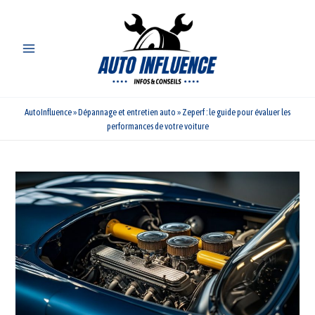
Aller
au
contenu
AutoInfluence
»
Dépannage et entretien auto
»
Zeperf : le guide pour évaluer les
performances de votre voiture