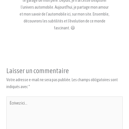
le garage de mon père. Depuis, je n'ai cessé d'explorer
l'univers automobile. Aujourd'hui, je partage mon amour
et mon savoir de l'automobile ici, sur mon site. Ensemble,
découvrons les subtilités et l'évolution de ce monde
fascinant. 😃
Laisser un commentaire
Votre adresse e-mail ne sera pas publiée.
Les champs obligatoires sont
indiqués avec
*
Écrivez
ici…