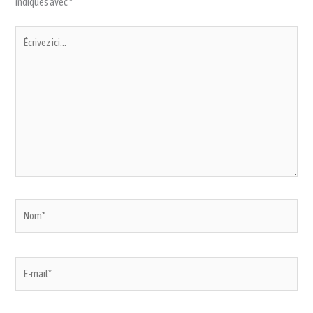
indiqués avec
*
Écrivez
ici…
Nom*
E-
mail*