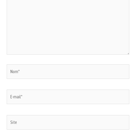
Nom*
E-
mail*
Site