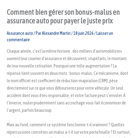
Comment bien gérer son bonus-malus en
assurance auto pour payer le juste prix
Assurance auto
/ Par
Alexandre Martin
/
18 juin 2026
/
Laisser un
commentaire
Chaque année, c’est la même histoire : des milliers d’automobilistes
ouvrent leur courrier d’assurance et découvrent, stupéfaits, le montant
de leur nouvelle cotisation. Pourquoi une telle augmentation ? La
réponse tient souvent en deux mots : bonus-malus. Ce mécanisme, dont
le nom officiel est coefficient de réduction-majoration (CRM), pèse
directement sur ce que vous débourserez pour votre véhicule. Un seul
accident dont vous êtes responsable, et votre facture peut s’envoler. À
l’inverse, rouler prudemment sans accrochage vous fait économiser de
l’argent, parfois beaucoup.
Mais au fond, comment ce système fonctionne-t-il vraiment ? Quelles
répercussions concrètes un malus a-t-il sur votre portefeuille ? Et surtout,