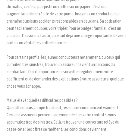
Un malus, ce n’est pas juste un chiffre sur un papier : c’est une
augmentation bien réelle de votre prime. Imaginez un conducteur qui
enchaîne plusieurs accidents responsables en deux ans. Sa cotisation
peut facilement doubler, voire tripler. Pour le budget familial, c’est un
coup dur. L’assurance auto, qui était déjà une charge importante, devient
parfois un véritable gouffre financier.
Pour certains profils, les jeunes conducteurs notamment, ou ceux qui
cumulent les sinistres, trouver un assureur devient un parcours du
combattant. D’où l’importance de surveiller régulièrement votre
coefficient et de demander des explications à votre assureur si quelque
chose vous échappe.
Malus élevé : quelles difficultés possibles ?
Quand le malus grimpe trop haut, les ennuis commencent vraiment.
Certains assureurs peuvent carrément résilier votre contrat si vous
accumulez trop de sinistres. Et là, retrouver une couverture relève du
casse-tête : les offres se raréfient, les conditions deviennent