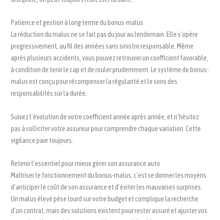
Patience et gestion à long terme du bonus-malus
La réduction du malus ne se fait pas du jour au lendemain. Elle s’opère
progressivement, au fil des années sans sinistre responsable. Même
après plusieurs accidents, vous pouvez retrouver un coefficient favorable,
à condition de tenir le cap et de rouler prudemment. Le système de bonus-
malus est conçu pour récompenser la régularité et le sens des
responsabilités sur la durée.
Suivez l’évolution de votre coefficient année après année, et n’hésitez
pas à solliciter votre assureur pour comprendre chaque variation. Cette
vigilance paie toujours.
Retenir l’essentiel pour mieux gérer son assurance auto
Maîtriser le fonctionnement du bonus-malus, c’est se donner les moyens
d’anticiper le coût de son assurance et d’éviter les mauvaises surprises.
Un malus élevé pèse lourd sur votre budget et complique la recherche
d’un contrat, mais des solutions existent pour rester assuré et ajuster vos