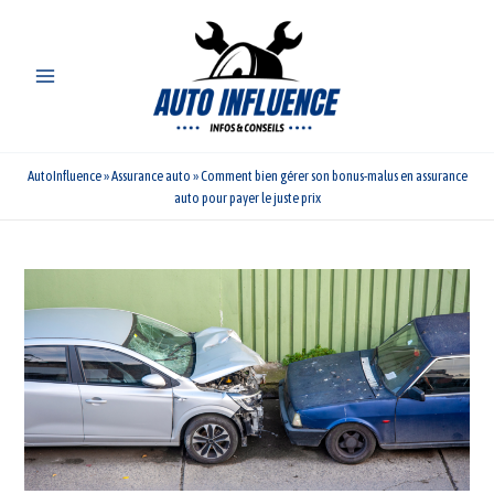
Aller
au
contenu
AutoInfluence
»
Assurance auto
»
Comment bien gérer son bonus-malus en assurance
auto pour payer le juste prix