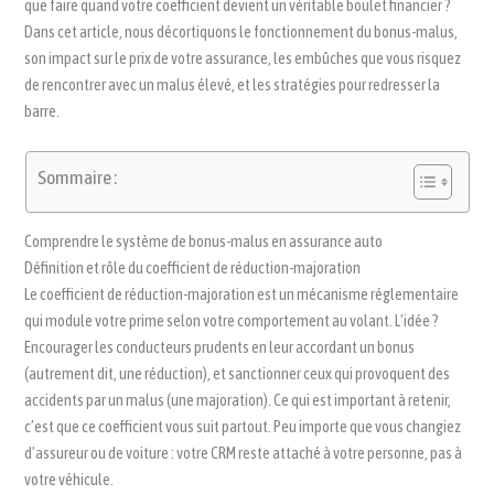
que faire quand votre coefficient devient un véritable boulet financier ?
Dans cet article, nous décortiquons le fonctionnement du bonus-malus,
son impact sur le prix de votre assurance, les embûches que vous risquez
de rencontrer avec un malus élevé, et les stratégies pour redresser la
barre.
Sommaire :
Comprendre le système de bonus-malus en assurance auto
Définition et rôle du coefficient de réduction-majoration
Le coefficient de réduction-majoration est un mécanisme réglementaire
qui module votre prime selon votre comportement au volant. L’idée ?
Encourager les conducteurs prudents en leur accordant un bonus
(autrement dit, une réduction), et sanctionner ceux qui provoquent des
accidents par un malus (une majoration). Ce qui est important à retenir,
c’est que ce coefficient vous suit partout. Peu importe que vous changiez
d’assureur ou de voiture : votre CRM reste attaché à votre personne, pas à
votre véhicule.