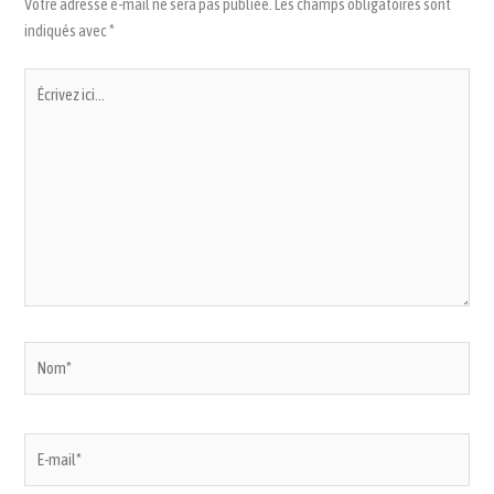
Votre adresse e-mail ne sera pas publiée.
Les champs obligatoires sont
indiqués avec
*
Écrivez
ici…
Nom*
E-
mail*