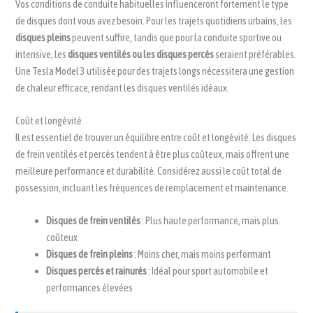
Vos conditions de conduite habituelles influenceront fortement le type
de disques dont vous avez besoin. Pour les trajets quotidiens urbains, les
disques pleins
peuvent suffire, tandis que pour la conduite sportive ou
intensive, les
disques ventilés ou les disques percés
seraient préférables.
Une Tesla Model 3 utilisée pour des trajets longs nécessitera une gestion
de chaleur efficace, rendant les disques ventilés idéaux.
Coût et longévité
Il est essentiel de trouver un équilibre entre coût et longévité. Les disques
de frein ventilés et percés tendent à être plus coûteux, mais offrent une
meilleure performance et durabilité. Considérez aussi le coût total de
possession, incluant les fréquences de remplacement et maintenance.
Disques de frein ventilés
: Plus haute performance, mais plus
coûteux
Disques de frein pleins
: Moins cher, mais moins performant
Disques percés et rainurés
: Idéal pour sport automobile et
performances élevées