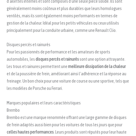
d’ailettes internes et sont composés d’une seule pièce solide. Ils sont
généralement moins coûteux et plus durables que leurs homologues
ventilés, mais ils sont également moins performants en termes de
gestion de la chaleur. Idéal pour les petits véhicules ou ceux utilisés
principalement pour la conduite urbaine, comme une Renault Clio.
Disques percés et rainurés
Pour les passionnés de performance et les amateurs de sports
automobiles, les
disques percés et rainurés
sont une option attrayante.
Les trous et rainures permettent une
meilleure dissipation de la chaleur
et de la poussière de frein, améliorant ainsi l’adhérence et la réponse au
freinage. Un bon choix pour une voiture de course ou une sportive, tels que
les modèles de Porsche ou Ferrari.
Marques populaires et leurs caractéristiques
Brembo
Brembo est une marque renommée offrant une large gamme de disques
de frein adaptés aussi bien pour les voitures de tous les jours que pour
celles hautes performances
. Leurs produits sont réputés pour leur haute