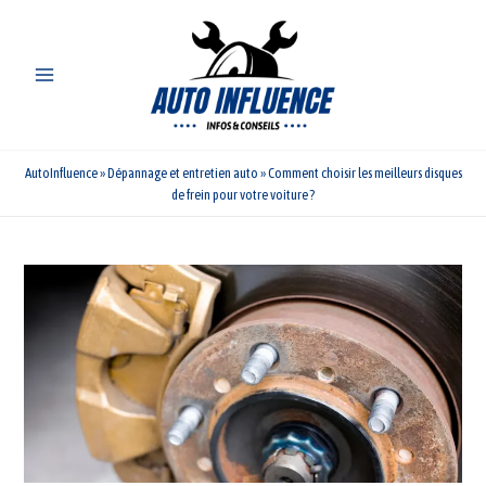
Aller
au
contenu
AutoInfluence
»
Dépannage et entretien auto
»
Comment choisir les meilleurs disques
de frein pour votre voiture ?