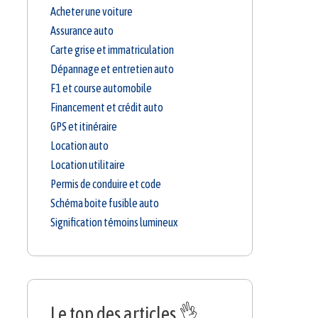
Acheter une voiture
Assurance auto
Carte grise et immatriculation
Dépannage et entretien auto
F1 et course automobile
Financement et crédit auto
GPS et itinéraire
Location auto
Location utilitaire
Permis de conduire et code
Schéma boite fusible auto
Signification témoins lumineux
Le top des articles 👌