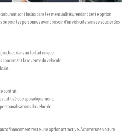
 carburant sont inclus dans les mensualités, rendant cette option
s ou pour les personnes ayant besoin d’un véhicule sans se soucier des
) inclues dans un forfait unique.
is concernant la revente du véhicule.
icule.
de contrat.
est utilisé que sporadiquement.
 personnalisations du véhicule.
 l’autofinancement reste une option attractive. Acheter une voiture