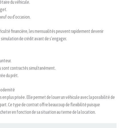
taire du véhicule.
dget.
neuf ou d’occasion.
ifficulté financière, les mensualités peuvent rapidement devenir
e simulation de crédit avant de s’engager.
unteur.
ts sont contractés simultanément.
ée du prêt.
 modernité
 en plus prisée. Elle permet de louer un véhicule avec la possibilité de
départ. Ce type de contrat offre beaucoup de flexibilité puisque
’acheter en fonction de sa situation au terme de la location.