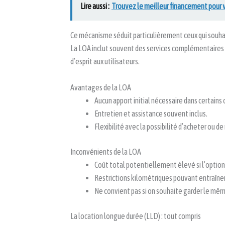
Lire aussi :
Trouvez le meilleur financement pour v
Ce mécanisme séduit particulièrement ceux qui souhai
La LOA inclut souvent des services complémentaires c
d’esprit aux utilisateurs.
Avantages de la LOA
Aucun apport initial nécessaire dans certains 
Entretien et assistance souvent inclus.
Flexibilité avec la possibilité d’acheter ou de
Inconvénients de la LOA
Coût total potentiellement élevé si l’option
Restrictions kilométriques pouvant entraîner
Ne convient pas si on souhaite garder le m
La location longue durée (LLD) : tout compris