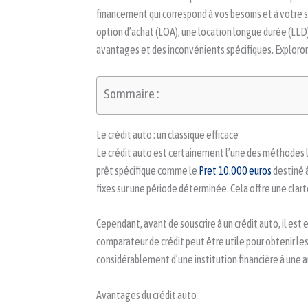
financement qui correspond à vos besoins et à votre si
option d’achat (LOA), une location longue durée (LL
avantages et des inconvénients spécifiques. Explorons 
Sommaire :
Le crédit auto : un classique efficace
Le crédit auto est certainement l’une des méthodes le
prêt spécifique comme le
Pret 10.000 euros
destiné à
fixes sur une période déterminée. Cela offre une clart
Cependant, avant de souscrire à un crédit auto, il est 
comparateur de crédit peut être utile pour obtenir les
considérablement d’une institution financière à une au
Avantages du crédit auto