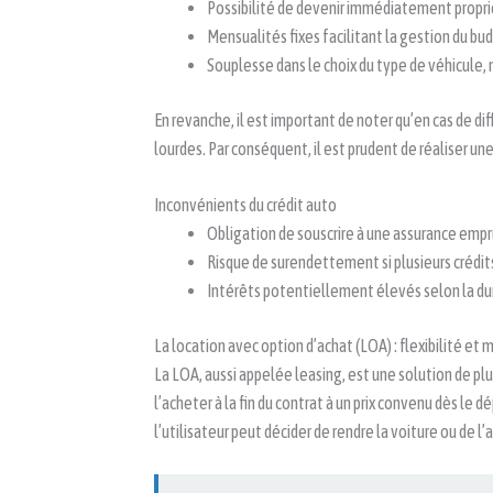
Possibilité de devenir immédiatement proprié
Mensualités fixes facilitant la gestion du bu
Souplesse dans le choix du type de véhicule, 
En revanche, il est important de noter qu’en cas de d
lourdes. Par conséquent, il est prudent de réaliser un
Inconvénients du crédit auto
Obligation de souscrire à une assurance empr
Risque de surendettement si plusieurs crédi
Intérêts potentiellement élevés selon la dur
La location avec option d’achat (LOA) : flexibilité et
La LOA, aussi appelée leasing, est une solution de plus
l’acheter à la fin du contrat à un prix convenu dès le 
l’utilisateur peut décider de rendre la voiture ou de l