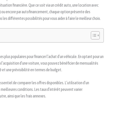
tuation financière. Que ce soit via un crédit auto, une location avec
D) ou encore par autofinancement, chaque option présente des
les différentes possibilités pour vous aider à faire le meilleur choix.
s plus populaires pour financer l’achat d’un véhicule. En optant pour un
 l’acquisition d’une voiture, vous pouvez bénéficier de mensualités
é et une prévisibilité en termes de budget.
essentiel de comparer les offres disponibles. L’utilisation d’un
 meilleures conditions. Les taux d’intérêt peuvent varier
tre, ainsi que les frais annexes.