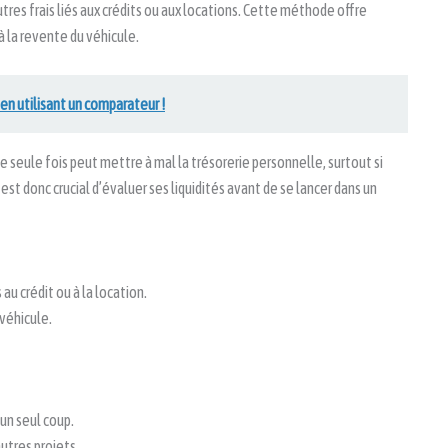
tres frais liés aux crédits ou aux locations. Cette méthode offre
à la revente du véhicule.
en utilisant un comparateur !
eule fois peut mettre à mal la trésorerie personnelle, surtout si
est donc crucial d’évaluer ses liquidités avant de se lancer dans un
 au crédit ou à la location.
 véhicule.
un seul coup.
autres projets.