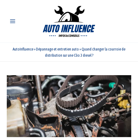
Aller
au
contenu
AutoInfluence
»
Dépannage et entretien auto
»
Quand changer la courroie de
distribution sur une Clio 3 diesel ?