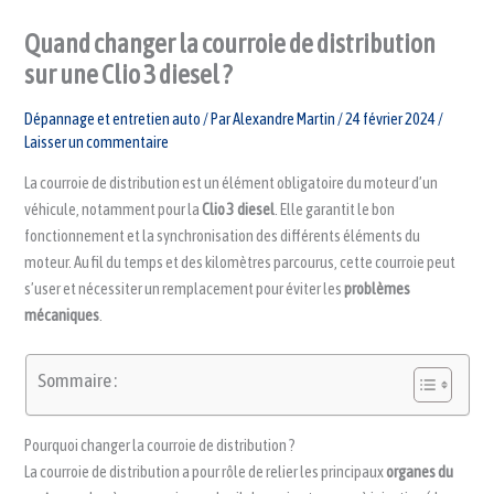
Quand changer la courroie de distribution
sur une Clio 3 diesel ?
Dépannage et entretien auto
/ Par
Alexandre Martin
/
24 février 2024
/
Laisser un commentaire
La courroie de distribution est un élément obligatoire du moteur d’un
véhicule, notamment pour la
Clio 3 diesel
. Elle garantit le bon
fonctionnement et la synchronisation des différents éléments du
moteur. Au fil du temps et des kilomètres parcourus, cette courroie peut
s’user et nécessiter un remplacement pour éviter les
problèmes
mécaniques
.
Sommaire :
Pourquoi changer la courroie de distribution ?
La courroie de distribution a pour rôle de relier les principaux
organes du