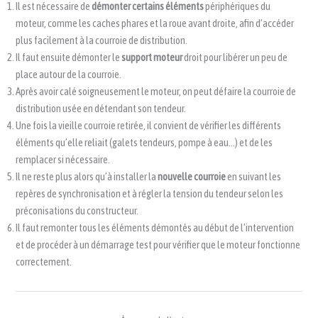
Il est nécessaire de
démonter certains éléments
périphériques du
moteur, comme les caches phares et la roue avant droite, afin d’accéder
plus facilement à la courroie de distribution.
Il faut ensuite démonter le
support moteur
droit pour libérer un peu de
place autour de la courroie.
Après avoir calé soigneusement le moteur, on peut défaire la courroie de
distribution usée en détendant son tendeur.
Une fois la vieille courroie retirée, il convient de vérifier les différents
éléments qu’elle reliait (galets tendeurs, pompe à eau…) et de les
remplacer si nécessaire.
Il ne reste plus alors qu’à installer la
nouvelle courroie
en suivant les
repères de synchronisation et à régler la tension du tendeur selon les
préconisations du constructeur.
Il faut remonter tous les éléments démontés au début de l’intervention
et de procéder à un démarrage test pour vérifier que le moteur fonctionne
correctement.