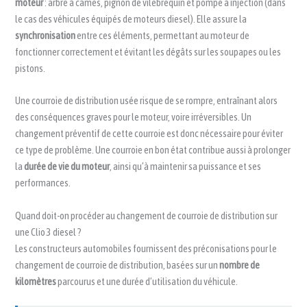
moteur
: arbre à cames, pignon de vilebrequin et pompe à injection (dans
le cas des véhicules équipés de moteurs diesel). Elle assure la
synchronisation
entre ces éléments, permettant au moteur de
fonctionner correctement et évitant les dégâts sur les soupapes ou les
pistons.
Une courroie de distribution usée risque de se rompre, entraînant alors
des conséquences graves pour le moteur, voire irréversibles. Un
changement préventif de cette courroie est donc nécessaire pour éviter
ce type de problème. Une courroie en bon état contribue aussi à prolonger
la
durée de vie du moteur
, ainsi qu’à maintenir sa puissance et ses
performances.
Quand doit-on procéder au changement de courroie de distribution sur
une Clio 3 diesel ?
Les constructeurs automobiles fournissent des préconisations pour le
changement de courroie de distribution, basées sur un
nombre de
kilomètres
parcourus et une durée d’utilisation du véhicule.