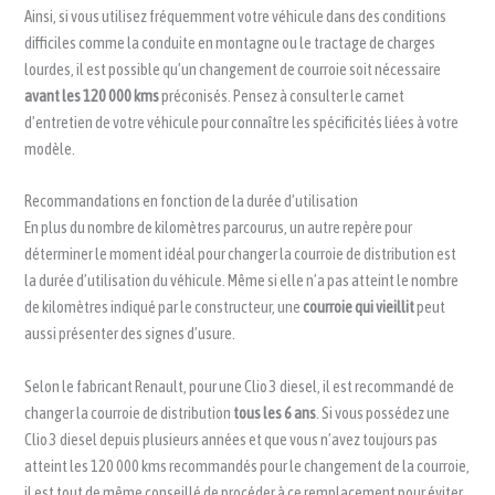
Ainsi, si vous utilisez fréquemment votre véhicule dans des conditions
difficiles comme la conduite en montagne ou le tractage de charges
lourdes, il est possible qu’un changement de courroie soit nécessaire
avant les 120 000 kms
préconisés. Pensez à consulter le carnet
d’entretien de votre véhicule pour connaître les spécificités liées à votre
modèle.
Recommandations en fonction de la durée d’utilisation
En plus du nombre de kilomètres parcourus, un autre repère pour
déterminer le moment idéal pour changer la courroie de distribution est
la durée d’utilisation du véhicule. Même si elle n’a pas atteint le nombre
de kilomètres indiqué par le constructeur, une
courroie qui vieillit
peut
aussi présenter des signes d’usure.
Selon le fabricant Renault, pour une Clio 3 diesel, il est recommandé de
changer la courroie de distribution
tous les 6 ans
. Si vous possédez une
Clio 3 diesel depuis plusieurs années et que vous n’avez toujours pas
atteint les 120 000 kms recommandés pour le changement de la courroie,
il est tout de même conseillé de procéder à ce remplacement pour éviter