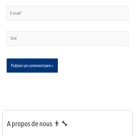
E-
mail*
Site
A propos de nous 👨‍🔧