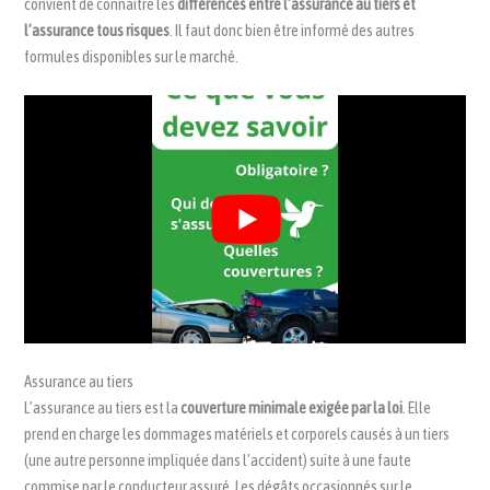
convient de connaître les
différences entre l’assurance au tiers et
l’assurance tous risques
. Il faut donc bien être informé des autres
formules disponibles sur le marché.
Assurance au tiers
L’assurance au tiers est la
couverture minimale exigée par la loi
. Elle
prend en charge les dommages matériels et corporels causés à un tiers
(une autre personne impliquée dans l’accident) suite à une faute
commise par le conducteur assuré. Les dégâts occasionnés sur le