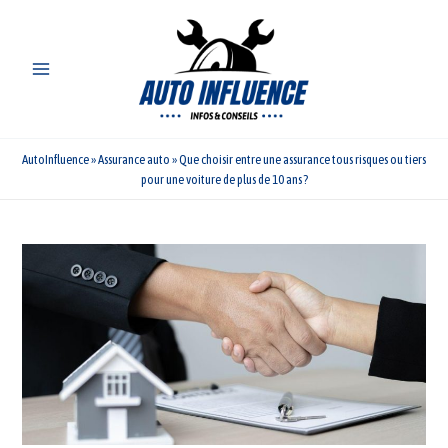
Aller
au
contenu
AutoInfluence
»
Assurance auto
»
Que choisir entre une assurance tous risques ou tiers
pour une voiture de plus de 10 ans ?