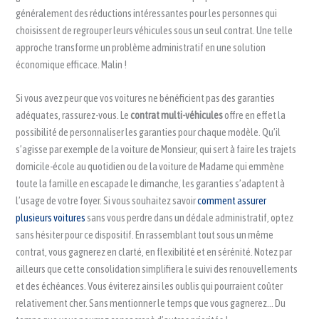
généralement des réductions intéressantes pour les personnes qui
choisissent de regrouper leurs véhicules sous un seul contrat. Une telle
approche transforme un problème administratif en une solution
économique efficace. Malin !
Si vous avez peur que vos voitures ne bénéficient pas des garanties
adéquates, rassurez-vous. Le
contrat multi-véhicules
offre en effet la
possibilité de personnaliser les garanties pour chaque modèle. Qu’il
s’agisse par exemple de la voiture de Monsieur, qui sert à faire les trajets
domicile-école au quotidien ou de la voiture de Madame qui emmène
toute la famille en escapade le dimanche, les garanties s’adaptent à
l’usage de votre foyer. Si vous souhaitez savoir
comment assurer
plusieurs voitures
sans vous perdre dans un dédale administratif, optez
sans hésiter pour ce dispositif. En rassemblant tout sous un même
contrat, vous gagnerez en clarté, en flexibilité et en sérénité. Notez par
ailleurs que cette consolidation simplifiera le suivi des renouvellements
et des échéances. Vous éviterez ainsi les oublis qui pourraient coûter
relativement cher. Sans mentionner le temps que vous gagnerez… Du