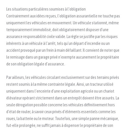
Les situations particulières soumises à l’obligation
Contrairement aux idées reçues, l’obligation assurantielle ne touche pas
uniquement les véhicules en mouvement. Un véhicule stationné, même
temporairement immobilisé, doit obligatoirement disposer d’une
assurance responsabilité civile valide. La règle se justifie par les risques
inhérents à un véhicule à l’arrêt, tels qu’un départ d’incendie ou un
accident provoqué par un frein à main défaillant. Il convient de noter que
le remisage dans un garage privé n’exempte aucunement le propriétaire
de son obligation légale d’assurance.
Par ailleurs, les véhicules circulant exclusivement sur des terrains privés
restent soumis à la même contrainte légale. Ainsi, un tracteur utilisé
uniquement dans l’enceinte d’une exploitation agricole ou un chariot
élévateur opérant strictement dans un entrepôt doivent être assurés. La
seule dérogation possible concerne les véhicules définitivement hors
d’état de rouler, à savoir ceux privés d’éléments essentiels comme les
roues, la batterie ou le moteur. Toutefois, une simple panne mécanique,
fut-elle prolongée, ne suffit jamais à dispenser le propriétaire de son