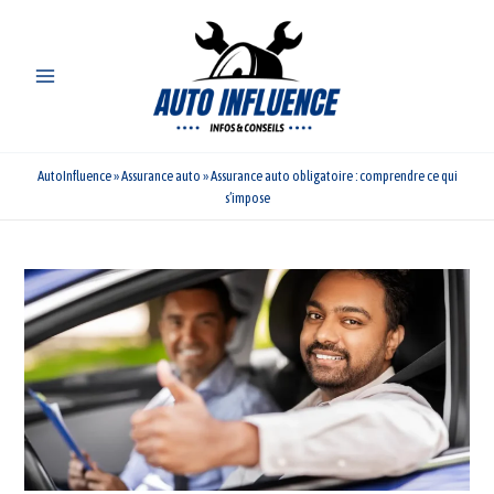
Aller
au
contenu
AutoInfluence
»
Assurance auto
»
Assurance auto obligatoire : comprendre ce qui
s’impose