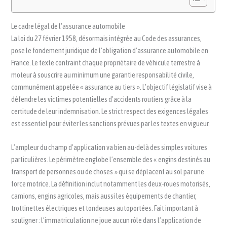
Le cadre légal de l’assurance automobile
La loi du 27 février 1958, désormais intégrée au Code des assurances,
pose le fondement juridique de l’obligation d’assurance automobile en
France. Le texte contraint chaque propriétaire de véhicule terrestre à
moteur à souscrire au minimum une garantie responsabilité civile,
communément appelée « assurance au tiers ». L’objectif législatif vise à
défendre les victimes potentielles d’accidents routiers grâce à la
certitude de leur indemnisation. Le strict respect des exigences légales
est essentiel pour éviter les sanctions prévues par les textes en vigueur.
L’ampleur du champ d’application va bien au-delà des simples voitures
particulières. Le périmètre englobe l’ensemble des « engins destinés au
transport de personnes ou de choses » qui se déplacent au sol par une
force motrice. La définition inclut notamment les deux-roues motorisés,
camions, engins agricoles, mais aussi les équipements de chantier,
trottinettes électriques et tondeuses autoportées. Fait important à
souligner : l’immatriculation ne joue aucun rôle dans l’application de