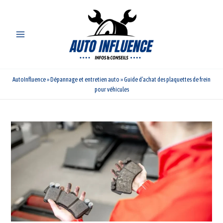
Aller
au
contenu
AutoInfluence
»
Dépannage et entretien auto
»
Guide d’achat des plaquettes de frein
pour véhicules